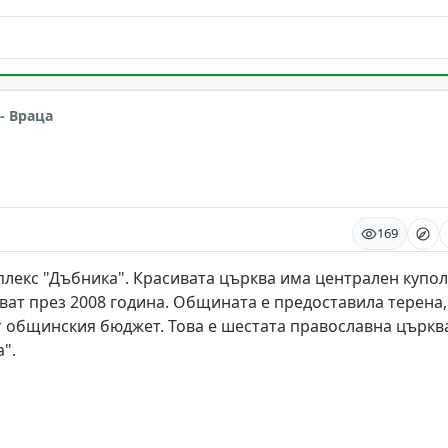
- Враца
169
лекс "Дъбника". Красивата църква има централен купол
ват през 2008 година. Общината е предоставила терена,
т общинския бюджет. Това е шестата православна църкв
".