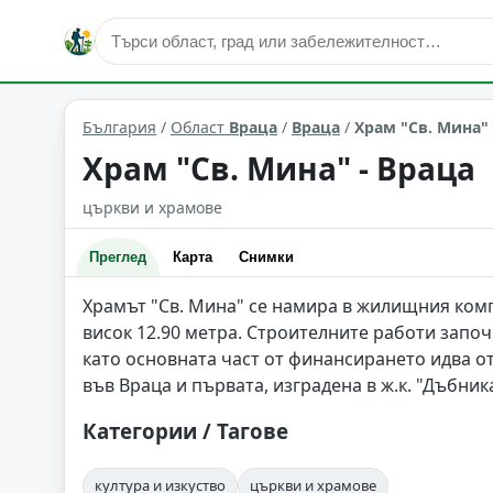
култура и изкуство
Враца
Област: Враца
България
/
Област
Враца
/
Враца
/
Храм "Св. Мина" 
Храм "Св. Мина" - Враца
църкви и храмове
Преглед
Карта
Снимки
Храмът "Св. Мина" се намира в жилищния комп
висок 12.90 метра. Строителните работи започ
като основната част от финансирането идва о
във Враца и първата, изградена в ж.к. "Дъбника
Категории / Тагове
култура и изкуство
църкви и храмове