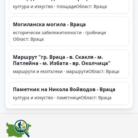
култура и изкуство · площади
Област: Враца
Могиланска могила - Враца
исторически забележителности · гробници
Област: Враца
Маршрут "гр. Враца - в. Скакля - м.
Патлейна - м. Избата - вр. Околчица"
маршрути и екопътеки · маршрути
Област: Враца
Паметник на Никола Войводов - Враца
култура и изкуство · паметници
Област: Враца