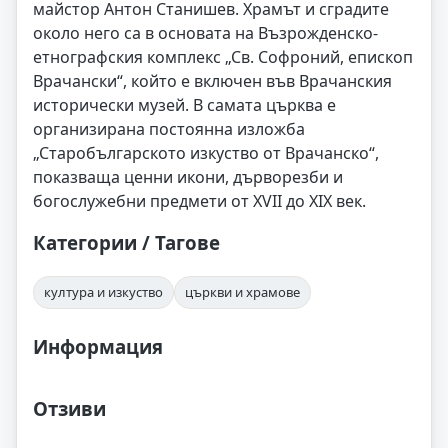
майстор Антон Станишев. Храмът и сградите
около него са в основата на Възрожденско-
етнографския комплекс „Св. Софроний, епископ
Врачански“, който е включен във Врачанския
исторически музей. В самата църква е
организирана постоянна изложба
„Старобългарското изкуство от Врачанско“,
показваща ценни икони, дърворезби и
богослужебни предмети от XVII до XIX век.
Категории / Тагове
култура и изкуство
църкви и храмове
Информация
Отзиви