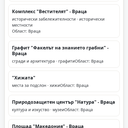
Комплекс "Вестителят" - Враца
исторически забележителности · исторически
местности
Област: Враца
Графит "Факелът на знанието грабни" -
Враца
сгради и архитектура · графити
Област: Враца
"Хижата"
места за подслон · хижи
Област: Враца
Природозащитен център "Натура" - Враца
култура и изкуство · музеи
Област: Враца
Площад "Македония" - Враца