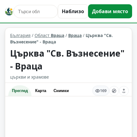
Наблизо
Добави място
култура и изкуство
Враца
Област: Враца
България
/
Област
Враца
/
Враца
/
Църква "Св.
Възнесение" - Враца
Църква "Св. Възнесение"
- Враца
църкви и храмове
169
Преглед
Карта
Снимки