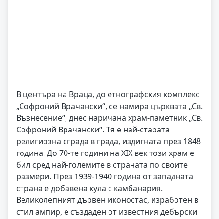
В центъра на Враца, до етнографския комплекс
„Софроний Врачански“, се намира църквата „Св.
Възнесение“, днес наричана храм-паметник „Св.
Софроний Врачански“. Тя е най-старата
религиозна сграда в града, издигната през 1848
година. До 70-те години на XIX век този храм е
бил сред най-големите в страната по своите
размери. През 1939-1940 година от западната
страна е добавена кула с камбанария.
Великолепният дървен иконостас, изработен в
стил ампир, е създаден от известния дебърски