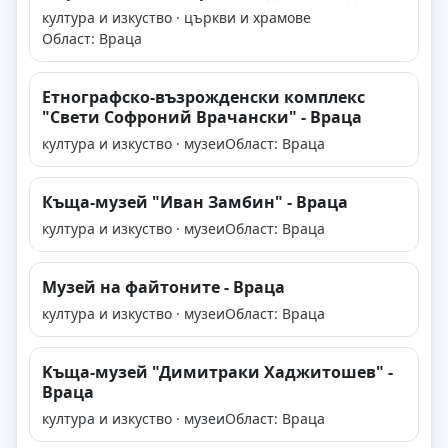
култура и изкуство · църкви и храмове
Област: Враца
Етнографско-възрожденски комплекс
"Свети Софроний Врачански" - Враца
култура и изкуство · музеи
Област: Враца
Къща-музей "Иван Замбин" - Враца
култура и изкуство · музеи
Област: Враца
Музей на файтоните - Враца
култура и изкуство · музеи
Област: Враца
Kъща-музей "Димитраки Хаджитошев" -
Враца
култура и изкуство · музеи
Област: Враца