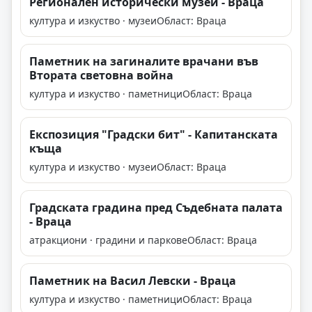
Регионален исторически музей - Враца
култура и изкуство · музеи
Област: Враца
Паметник на загиналите врачани във
Втората световна война
култура и изкуство · паметници
Област: Враца
Експозиция "Градски бит" - Капитанската
къща
култура и изкуство · музеи
Област: Враца
Градската градина пред Съдебната палата
- Враца
атракциони · градини и паркове
Област: Враца
Паметник на Васил Левски - Враца
култура и изкуство · паметници
Област: Враца