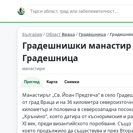
култура и изкуство
Градешница
Област: Враца
България
/
Област
Враца
/
Градешница
/
Градешниш
Градешнишки манастир "
Градешница
манастири
Преглед
Карта
Снимки
Манастирът „Св. Йоан Предтеча“ в село Граде
от град Враца и на 36 километра североизточн
километър и половина в северозападна посока
„Крънино“, която датира от късноримския и р
XI век, преди византийското поробване. Също
което продължило да съществува и през Втора