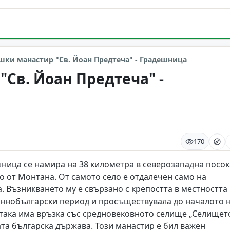
ки манастир "Св. Йоан Предтеча" - Градешница
Св. Йоан Предтеча" -
170
шница се намира на 38 километра в северозападна посок
о от Монтана. От самото село е отдалечен само на
. Възникването му е свързано с крепостта в местността
аннобългарски период и просъществувала до началото 
 така има връзка със средновековното селище „Селището
та българска държава. Този манастир е бил важен