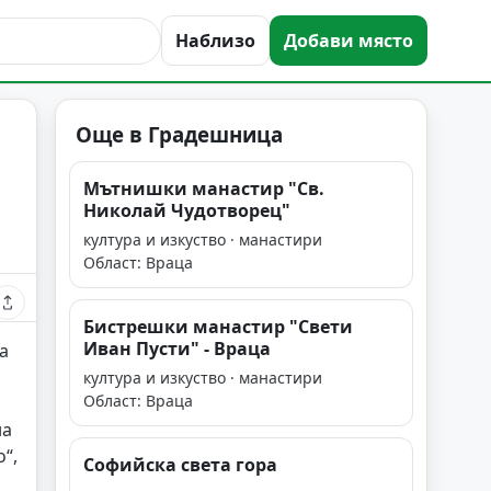
Наблизо
Добави място
Още в Градешница
Мътнишки манастир "Св.
Николай Чудотворец"
култура и изкуство · манастири
Област: Враца
Бистрешки манастир "Свети
Иван Пусти" - Враца
а
култура и изкуство · манастири
Област: Враца
на
“,
Софийска света гора