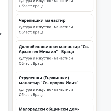
култура и изкуство · манастири
Област: Враца
Черепишки манастир
култура и изкуство · манастири
Област: Враца
с
Долнобешовишки манастир "Св.
Архангел Михаил" - Враца
култура и изкуство · манастири
Област: Враца
Струпешки (Тържишки)
манастир "Св. пророк Илия"
култура и изкуство · манастири
Област: Враца
Малорадски общински дом-