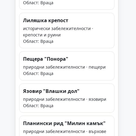
Област: Враца
Лиляшка крепост
исторически забележителности ·
крепости и руини
Област: Враца
Пещера "Понора"
природни забележителности · пещери
Област: Враца
Язовир "Влашки дол"
природни забележителности · язовири
Област: Враца
Планински рид "Милин камък"
природни забележителности · върхове