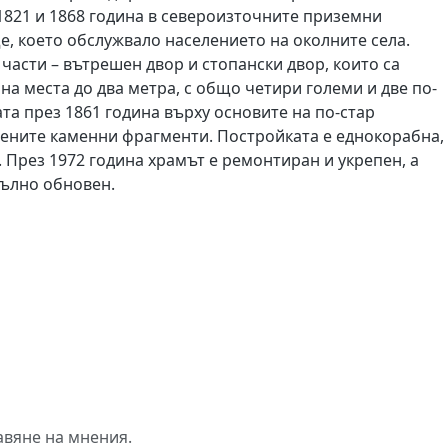
 1821 и 1868 година в североизточните приземни
 което обслужвало населението на околните села.
части – вътрешен двор и стопански двор, които са
на места до два метра, с общо четири големи и две по-
та през 1861 година върху основите на по-стар
дените каменни фрагменти. Постройката е еднокорабна, 
. През 1972 година храмът е ремонтиран и укрепен, а
пълно обновен.
авяне на мнения.