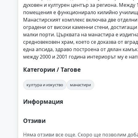
духовен и културен център за региона. Между
помещения е функционирало килийно училище,
Манастирският комплекс включва две отделни 
оградени от високи каменни стени, достигащи 
малки порти. Църквата на манастира е издигна
средновековен храм, което се доказва от вгра
една апсида, здраво построена от дялан камък
между 2000 и 2001 година интериорът му е на
Категории / Тагове
култура и изкуство
манастири
Информация
Отзиви
Няма отзиви все още. Скоро ще позволим доб