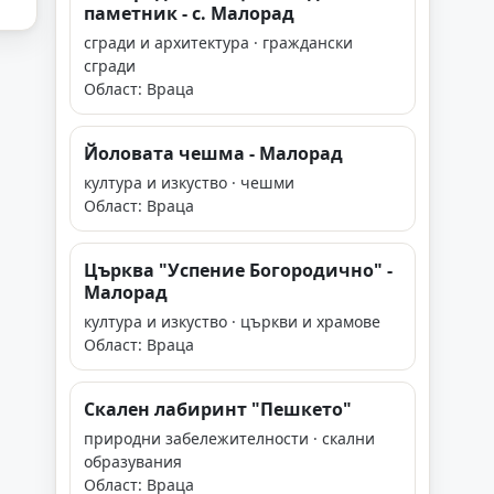
паметник - с. Малорад
сгради и архитектура · граждански
сгради
Област: Враца
Йоловата чешма - Малорад
култура и изкуство · чешми
Област: Враца
Църква "Успение Богородично" -
Малорад
култура и изкуство · църкви и храмове
Област: Враца
Скален лабиринт "Пешкето"
природни забележителности · скални
образувания
Област: Враца