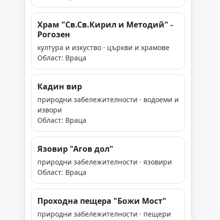
Храм "Св.Св.Кирил и Методий" -
Рогозен
култура и изкуство · църкви и храмове
Област: Враца
Кадин вир
природни забележителности · водоеми и
извори
Област: Враца
Язовир "Агов дол"
природни забележителности · язовири
Област: Враца
Проходна пещера "Божи Мост"
природни забележителности · пещери