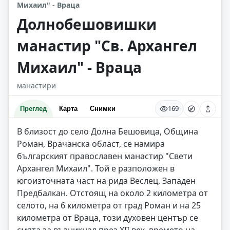
Михаил" - Враца
Долнобешовишки
манастир "Св. Архангел
Михаил" - Враца
манастири
169
Преглед
Карта
Снимки
В близост до село Долна Бешовица, Община
Роман, Врачанска област, се намира
българският православен манастир "Свети
Архангел Михаил". Той е разположен в
югоизточната част на рида Веслец, Западен
Предбалкан. Отстоящ на около 2 километра от
селото, на 6 километра от град Роман и на 25
километра от Враца, този духовен център се