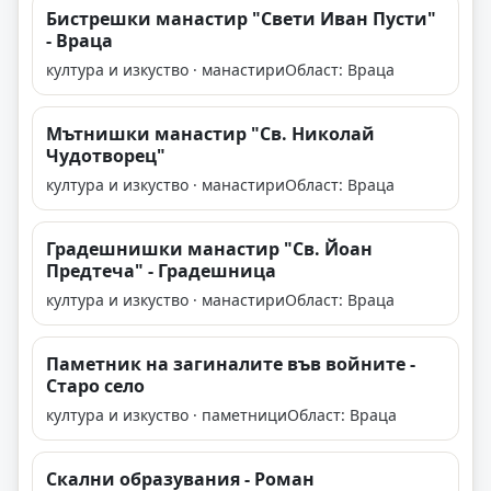
Бистрешки манастир "Свети Иван Пусти"
- Враца
култура и изкуство · манастири
Област: Враца
Мътнишки манастир "Св. Николай
Чудотворец"
култура и изкуство · манастири
Област: Враца
Градешнишки манастир "Св. Йоан
Предтеча" - Градешница
култура и изкуство · манастири
Област: Враца
Паметник на загиналите във войните -
Старо село
култура и изкуство · паметници
Област: Враца
Скални образувания - Роман