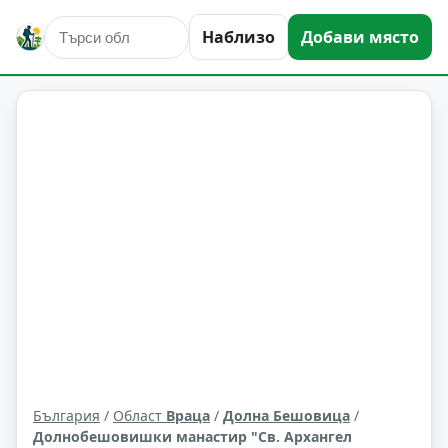
Наблизо
Добави място
култура и изкуство
Долна Бешовица
Област: Враца
България
/
Област
Враца
/
Долна Бешовица
/
Долнобешовишки манастир "Св. Архангел