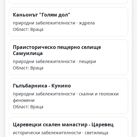
Каньонът "Голям дол"
природни забележителности · ждрела
Област: Враца
Праисторическо пещерно селище
Самуилица
природни забележителности · пещери
Област: Враца
Гълъбарника - Кунино
природни забележителности · скални и геоложки
феномени
Област: Враца
Царевецки скален манастир - Царевец
исторически забележителности · светилища