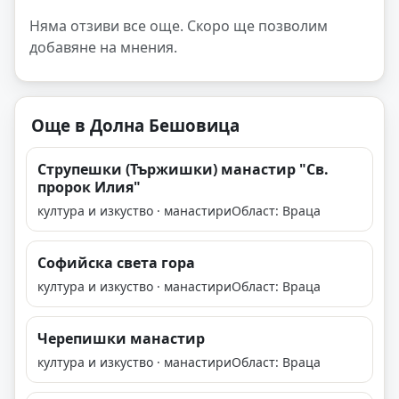
Няма отзиви все още. Скоро ще позволим
добавяне на мнения.
Още в Долна Бешовица
Струпешки (Тържишки) манастир "Св.
пророк Илия"
култура и изкуство · манастири
Област: Враца
Софийска света гора
култура и изкуство · манастири
Област: Враца
Черепишки манастир
култура и изкуство · манастири
Област: Враца