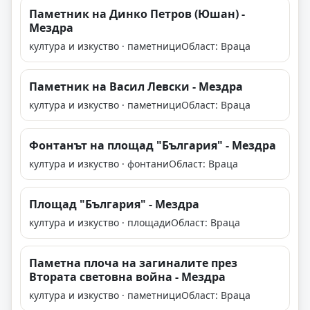
Паметник на Динко Петров (Юшан) -
Мездра
култура и изкуство · паметници
Област: Враца
Паметник на Васил Левски - Мездра
култура и изкуство · паметници
Област: Враца
Фонтанът на площад "България" - Мездра
култура и изкуство · фонтани
Област: Враца
Площад "България" - Мездра
култура и изкуство · площади
Област: Враца
Паметна плоча на загиналите през
Втората световна война - Мездра
култура и изкуство · паметници
Област: Враца