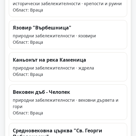
исторически забележителности · крепости и руини
Област: Враца
Язовир "Върбешница"
природни забележителности · язовири
Област: Враца
Каньонът на река Каменица
природни забележителности · ждрела
Област: Враца
Вековен дъб - Челопек
природни забележителности · вековни дървета и
гори
Област: Враца
Средновековна църква "Св. Георги