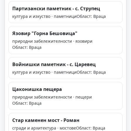
Партизански паметник - с. Струпец
култура и изкуство · паметници
Област: Враца
Язовир "Горна Бешовица"
природни забележителности · язовири
Област: Враца
Войнишки паметник - с. Царевец
култура и изкуство · паметници
Област: Враца
Цаконишка пещера
природни забележителности · пещери
Област: Враца
Стар каменен мост - Роман
сгради и архитектура · мостове
Област: Враца