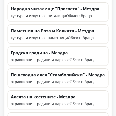
Народно читалище "Просвета" - Мездра
култура и изкуство · читалища
Област: Враца
Паметник на Роза и Колката - Мездра
култура и изкуство · паметници
Област: Враца
Градска градина - Мездра
атракциони · градини и паркове
Област: Враца
Пешеходна алея "Стамболийски" - Мездра
атракциони · градини и паркове
Област: Враца
Алеята на кестените - Мездра
атракциони · градини и паркове
Област: Враца