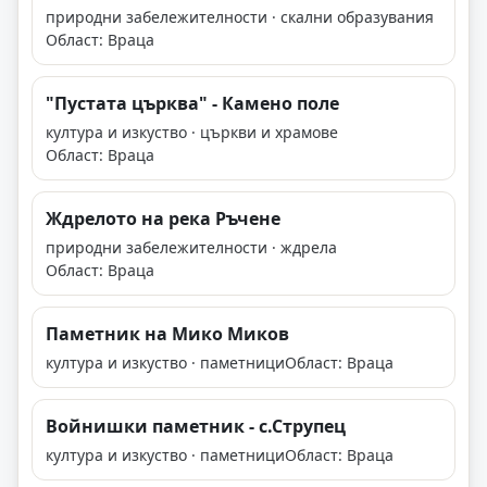
природни забележителности · скални образувания
Област: Враца
"Пустата църква" - Камено поле
култура и изкуство · църкви и храмове
Област: Враца
Ждрелото на река Ръчене
природни забележителности · ждрела
Област: Враца
Паметник на Мико Миков
култура и изкуство · паметници
Област: Враца
Войнишки паметник - с.Струпец
култура и изкуство · паметници
Област: Враца