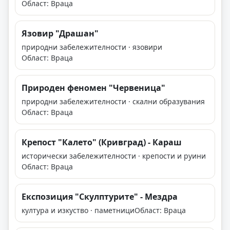
Област: Враца
Язовир "Драшан"
природни забележителности · язовири
Област: Враца
Природен феномен "Червеница"
природни забележителности · скални образувания
Област: Враца
Крепост "Калето" (Кривград) - Караш
исторически забележителности · крепости и руини
Област: Враца
Експозиция "Скулптурите" - Мездра
култура и изкуство · паметници
Област: Враца