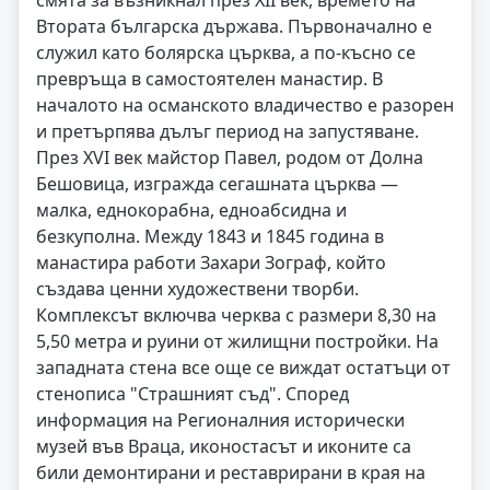
смята за възникнал през XII век, времето на
Втората българска държава. Първоначално е
служил като болярска църква, а по-късно се
превръща в самостоятелен манастир. В
началото на османското владичество е разорен
и претърпява дълъг период на запустяване.
През XVI век майстор Павел, родом от Долна
Бешовица, изгражда сегашната църква —
малка, еднокорабна, едноабсидна и
безкуполна. Между 1843 и 1845 година в
манастира работи Захари Зограф, който
създава ценни художествени творби.
Комплексът включва черква с размери 8,30 на
5,50 метра и руини от жилищни постройки. На
западната стена все още се виждат остатъци от
стенописа "Страшният съд". Според
информация на Регионалния исторически
музей във Враца, иконостасът и иконите са
били демонтирани и реставрирани в края на