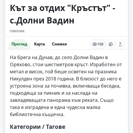
Кът за отдих "Кръстът" -
с.Долни Вадин
пикник
168
Преглед
Карта
Снимки
На брега на Дунав, до село Долни Вадин в
Оряхово, стои шестметров кръст. Изработен от
метал и висок, той беше осветен на празника
Никулден през 2018 година. В близост до него е
устроена зона за почивка, включваща беседка,
подходяща за пикник и за наслада на
завладяващата панорама към реката. Също
така е изградена и една чудесна малка
библиотечна къщичка.
Категории / Тагове