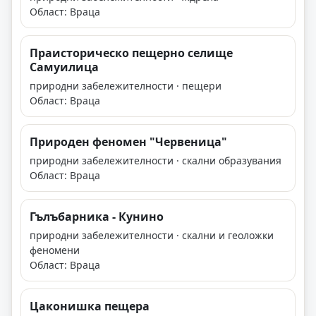
Област: Враца
Праисторическо пещерно селище
Самуилица
природни забележителности · пещери
Област: Враца
Природен феномен "Червеница"
природни забележителности · скални образувания
Област: Враца
Гълъбарника - Кунино
природни забележителности · скални и геоложки
феномени
Област: Враца
Цаконишка пещера