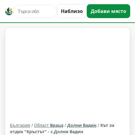
Наблизо
Добави място
атракциони
Долни Вадин
Област: Враца
България
/
Област
Враца
/
Долни Вадин
/
Кът за
отдих "Кръстът" - с.Долни Вадин