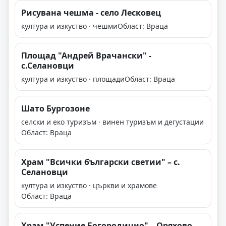
Рисувана чешма - село Лесковец
култура и изкуство · чешми
Област: Враца
Площад "Андрей Врачански" -
с.Селановци
култура и изкуство · площади
Област: Враца
Шато Бургозоне
селски и еко туризъм · винен туризъм и дегустации
Област: Враца
Храм "Всички български светии" – с.
Селановци
култура и изкуство · църкви и храмове
Област: Враца
Храм "Успение Богородично" – Оряхово