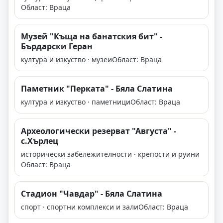
Област: Враца
Музей "Къща на банатския бит" -
Бърдарски Геран
култура и изкуство · музеи
Област: Враца
Паметник "Перката" - Бяла Слатина
култура и изкуство · паметници
Област: Враца
Археологически резерват "Августа" -
с.Хърлец
исторически забележителности · крепости и руини
Област: Враца
Стадион "Чавдар" - Бяла Слатина
спорт · спортни комплекси и зали
Област: Враца