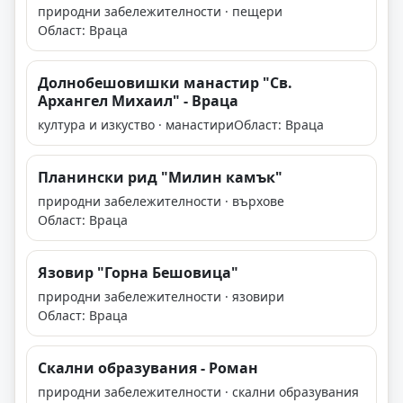
природни забележителности · пещери
Област: Враца
Долнобешовишки манастир "Св.
Архангел Михаил" - Враца
култура и изкуство · манастири
Област: Враца
Планински рид "Милин камък"
природни забележителности · върхове
Област: Враца
Язовир "Горна Бешовица"
природни забележителности · язовири
Област: Враца
Скални образувания - Роман
природни забележителности · скални образувания