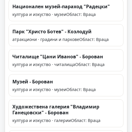
Национален музей-параход "Радецки"
култура и изкуство · музеи
Област: Враца
Парк "Христо Ботев" - Козлодуй
атракциони · градини и паркове
Област: Враца
Читалище "Цани Иванов" - Борован
култура и изкуство · читалища
Област: Враца
Музей - Борован
култура и изкуство · музеи
Област: Враца
Художествена галерия "Владимир
Ганецовски" - Борован
култура и изкуство · галерии
Област: Враца