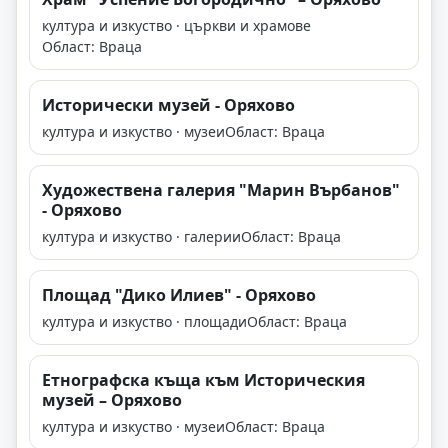
култура и изкуство · църкви и храмове
Област: Враца
Исторически музей - Оряхово
култура и изкуство · музеи
Област: Враца
Художествена галерия "Марин Върбанов"
- Оряхово
култура и изкуство · галерии
Област: Враца
Площад "Дико Илиев" - Оряхово
култура и изкуство · площади
Област: Враца
Етнографска къща към Историческия
музей – Оряхово
култура и изкуство · музеи
Област: Враца