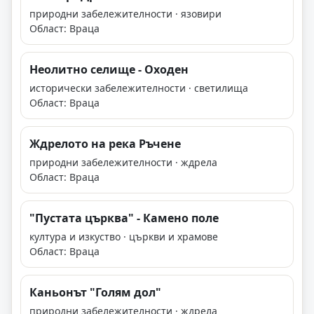
природни забележителности · язовири
Област: Враца
Неолитно селище - Оходен
исторически забележителности · светилища
Област: Враца
Ждрелото на река Ръчене
природни забележителности · ждрела
Област: Враца
"Пустата църква" - Камено поле
култура и изкуство · църкви и храмове
Област: Враца
Каньонът "Голям дол"
природни забележителности · ждрела