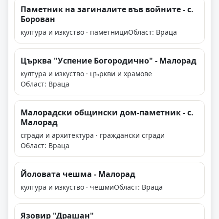
Паметник на загиналите във войните - с.
Борован
култура и изкуство · паметници
Област: Враца
Църква "Успение Богородично" - Малорад
култура и изкуство · църкви и храмове
Област: Враца
Малорадски общински дом-паметник - с.
Малорад
сгради и архитектура · граждански сгради
Област: Враца
Йоловата чешма - Малорад
култура и изкуство · чешми
Област: Враца
Язовир "Драшан"