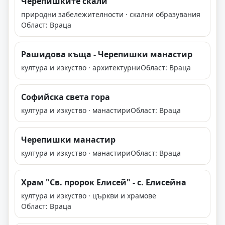
Черепишките скали
природни забележителности · скални образувания
Област: Враца
Рашидова къща - Черепишки манастир
култура и изкуство · архитектурни
Област: Враца
Софийска света гора
култура и изкуство · манастири
Област: Враца
Черепишки манастир
култура и изкуство · манастири
Област: Враца
Храм "Св. пророк Елисей" - с. Елисейна
култура и изкуство · църкви и храмове
Област: Враца