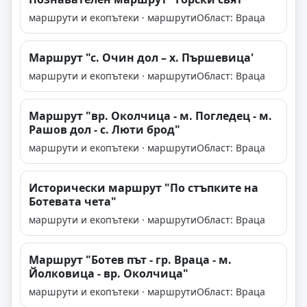
маршрути и екопътеки · маршрути
Област: Враца
Маршрут "с. Очин дол – х. Пършевица'
маршрути и екопътеки · маршрути
Област: Враца
Маршрут "вр. Околчица - м. Погледец - м.
Рашов дол - с. Люти брод"
маршрути и екопътеки · маршрути
Област: Враца
Исторически маршрут "По стъпките на
Ботевата чета"
маршрути и екопътеки · маршрути
Област: Враца
Маршрут "Ботев път - гр. Враца - м.
Йолковица - вр. Околчица"
маршрути и екопътеки · маршрути
Област: Враца