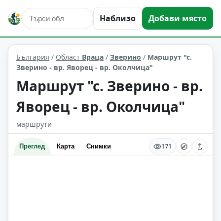
Наблизо
Добави място
маршрути и екопътеки
Зверино
Област: Враца
България
/
Област
Враца
/
Зверино
/
Маршрут "с.
Зверино - вр. Яворец - вр. Околчица"
Маршрут "с. Зверино - вр.
Яворец - вр. Околчица"
маршрути
171
Преглед
Карта
Снимки