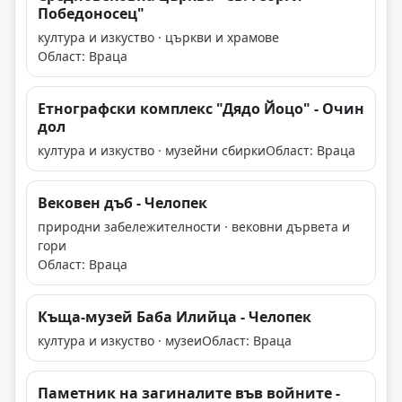
Победоносец"
култура и изкуство · църкви и храмове
Област: Враца
Етнографски комплекс "Дядо Йоцо" - Очин
дол
култура и изкуство · музейни сбирки
Област: Враца
Вековен дъб - Челопек
природни забележителности · вековни дървета и
гори
Област: Враца
Къща-музей Баба Илийца - Челопек
култура и изкуство · музеи
Област: Враца
Паметник на загиналите във войните -