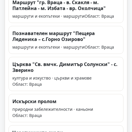
Маршрут "гр. Враца - в. Скакля - м.
Патлейна - м. Избата - вр. Околчица"
маршрути и екопътеки · маршрути
Област: Враца
Познавателен маршрут "Пещера
Леденика – с.Горно Озирово"
маршрути и екопътеки · маршрути
Област: Враца
Църква "Св. вмчк. Димитър Солунски" - с.
Зверино
култура и изкуство · църкви и храмове
Област: Враца
Искърски пролом
природни забележителности · каньони
Област: Враца