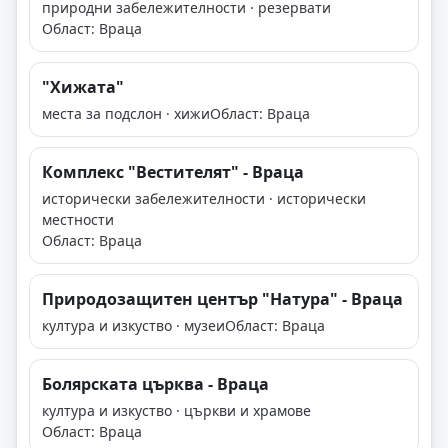
природни забележителности · резервати
Област: Враца
"Хижата"
места за подслон · хижи
Област: Враца
Комплекс "Вестителят" - Враца
исторически забележителности · исторически
местности
Област: Враца
Природозащитен център "Натура" - Враца
култура и изкуство · музеи
Област: Враца
Болярската църква - Враца
култура и изкуство · църкви и храмове
Област: Враца