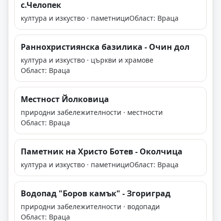
с.Челопек
култура и изкуство · паметници
Област: Враца
Раннохристиянска базилика - Очин дол
култура и изкуство · църкви и храмове
Област: Враца
Местност Йолковица
природни забележителности · местности
Област: Враца
Паметник на Христо Ботев - Околчица
култура и изкуство · паметници
Област: Враца
Водопад "Боров камък" - Згориград
природни забележителности · водопади
Област: Враца