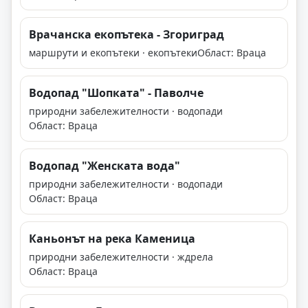
Врачанска екопътека - Згориград
маршрути и екопътеки · екопътеки
Област: Враца
Водопад "Шопката" - Паволче
природни забележителности · водопади
Област: Враца
Водопад "Женската вода"
природни забележителности · водопади
Област: Враца
Каньонът на река Каменица
природни забележителности · ждрела
Област: Враца