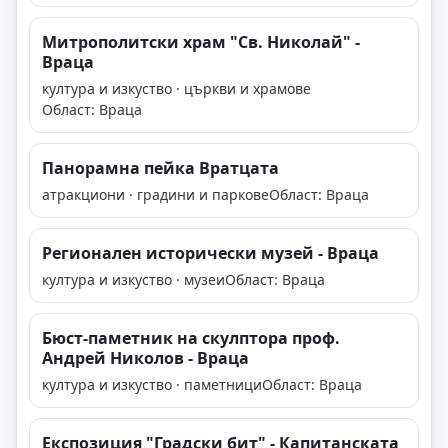
Митрополитски храм "Св. Николай" -
Враца
култура и изкуство · църкви и храмове
Област: Враца
Панорамна пейка Вратцата
атракциони · градини и паркове
Област: Враца
Регионален исторически музей - Враца
култура и изкуство · музеи
Област: Враца
Бюст-паметник на скулптора проф.
Андрей Николов - Враца
култура и изкуство · паметници
Област: Враца
Експозиция "Градски бит" - Капитанската