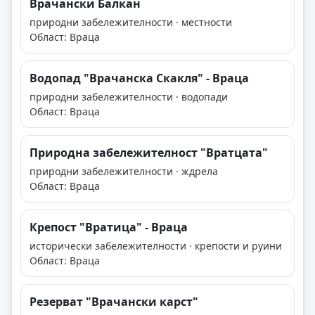
Врачански Балкан
природни забележителности · местности
Област: Враца
Водопад "Врачанска Скакля" - Враца
природни забележителности · водопади
Област: Враца
Природна забележителност "Вратцата"
природни забележителности · ждрела
Област: Враца
Крепост "Вратица" - Враца
исторически забележителности · крепости и руини
Област: Враца
Резерват "Врачански карст"