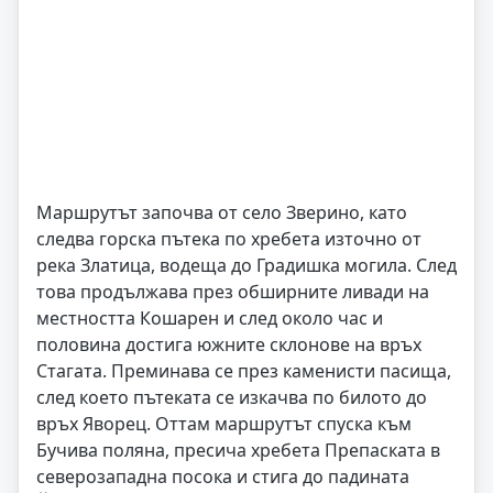
Маршрутът започва от село Зверино, като
следва горска пътека по хребета източно от
река Златица, водеща до Градишка могила. След
това продължава през обширните ливади на
местността Кошарен и след около час и
половина достига южните склонове на връх
Стагата. Преминава се през каменисти пасища,
след което пътеката се изкачва по билото до
връх Яворец. Оттам маршрутът спуска към
Бучива поляна, пресича хребета Препаската в
северозападна посока и стига до падината