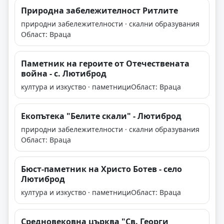
Природна забележителност Ритлите
природни забележителности · скални образувания
Област: Враца
Паметник на героите от Отечествената
война - с. Лютиброд
култура и изкуство · паметници
Област: Враца
Екопътека "Белите скали" - Лютиброд
природни забележителности · скални образувания
Област: Враца
Бюст-паметник на Христо Ботев - село
Лютиброд
култура и изкуство · паметници
Област: Враца
Средновековна църква "Св. Георги