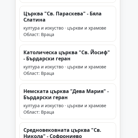
Църква "Св. Параскева" - Бяла
Слатина
култура и изкуство · църкви и храмове
Област: Враца
Католическа църква "Св. Йосиф"
- Бърдарски геран
култура и изкуство · църкви и храмове
Област: Враца
Немската църква "Дева Мария" -
Бърдарски геран
култура и изкуство · църкви и храмове
Област: Враца
Средновековната църква "Св.
Никола" - Софрониево