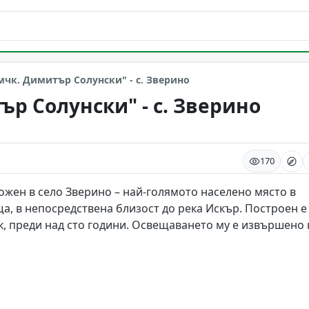
мчк. Димитър Солунски" - с. Зверино
ър Солунски" - с. Зверино
170
ожен в село Зверино – най-голямото населено място в
, в непосредствена близост до река Искър. Построен е
ек, преди над сто години. Освещаването му е извършено 