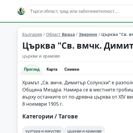
култура и изкуство
Зверино
Област: Враца
България
/
Област
Враца
/
Зверино
/
Църква "Св. в
Църква "Св. вмчк. Димит
църкви и храмове
Преглед
Карта
Снимки
Храмът „Св. вмчк. Димитър Солунски“ е разпол
Община Мездра. Намира се в местните гробища
върху останките от по-древна църква от XIV в
8 ноември 1905 г.
Категории / Тагове
култура и изкуство
църкви и храмове