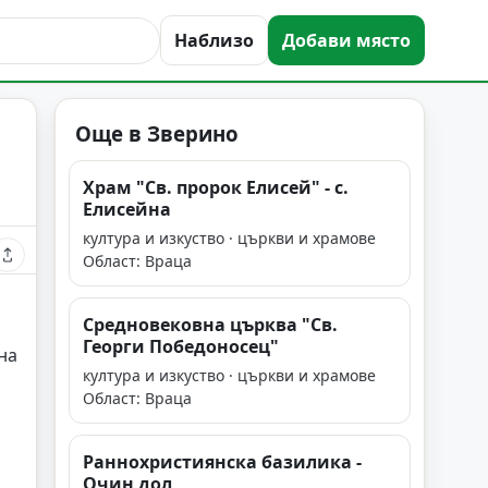
Наблизо
Добави място
Още в Зверино
Храм "Св. пророк Елисей" - с.
Елисейна
култура и изкуство · църкви и храмове
Област: Враца
Средновековна църква "Св.
Георги Победоносец"
на
култура и изкуство · църкви и храмове
Област: Враца
Раннохристиянска базилика -
Очин дол