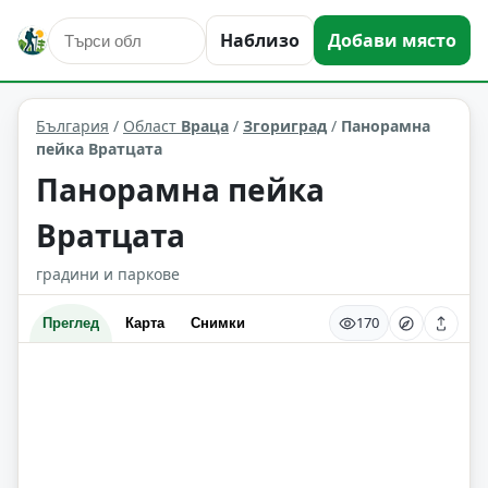
Наблизо
Добави място
атракциони
Згориград
Област: Враца
България
/
Област
Враца
/
Згориград
/
Панорамна
пейка Вратцата
Панорамна пейка
Вратцата
градини и паркове
170
Преглед
Карта
Снимки