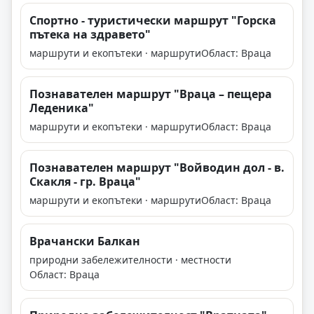
Спортно - туристически маршрут "Горска
пътека на здравето"
маршрути и екопътеки · маршрути
Област: Враца
Познавателен маршрут "Враца – пещера
Леденика"
маршрути и екопътеки · маршрути
Област: Враца
Познавателен маршрут "Войводин дол - в.
Скакля - гр. Враца"
маршрути и екопътеки · маршрути
Област: Враца
Врачански Балкан
природни забележителности · местности
Област: Враца