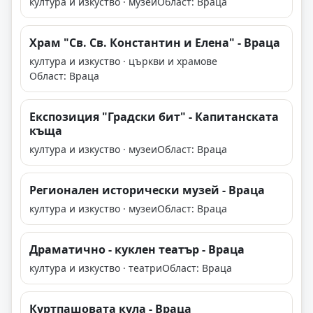
култура и изкуство · музеи
Област: Враца
Храм "Св. Св. Константин и Елена" - Враца
култура и изкуство · църкви и храмове
Област: Враца
Експозиция "Градски бит" - Капитанската
къща
култура и изкуство · музеи
Област: Враца
Регионален исторически музей - Враца
култура и изкуство · музеи
Област: Враца
Драматично - куклен театър - Враца
култура и изкуство · театри
Област: Враца
Куртпашовата кула - Враца