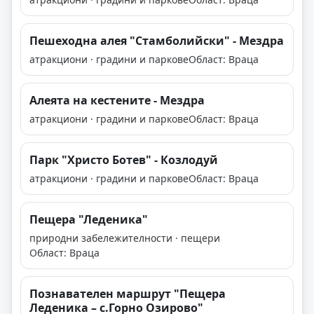
Пешеходна алея "Стамболийски" - Мездра
атракциони · градини и паркове
Област: Враца
Алеята на кестените - Мездра
атракциони · градини и паркове
Област: Враца
Парк "Христо Ботев" - Козлодуй
атракциони · градини и паркове
Област: Враца
Пещера "Леденика"
природни забележителности · пещери
Област: Враца
Познавателен маршрут "Пещера
Леденика – с.Горно Озирово"