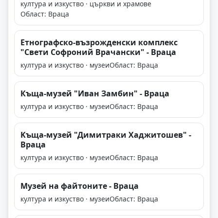
култура и изкуство · църкви и храмове
Област: Враца
Етнографско-възрожденски комплекс
"Свети Софроний Врачански" - Враца
култура и изкуство · музеи
Област: Враца
Къща-музей "Иван Замбин" - Враца
култура и изкуство · музеи
Област: Враца
Kъща-музей "Димитраки Хаджитошев" -
Враца
култура и изкуство · музеи
Област: Враца
Музей на файтоните - Враца
култура и изкуство · музеи
Област: Враца