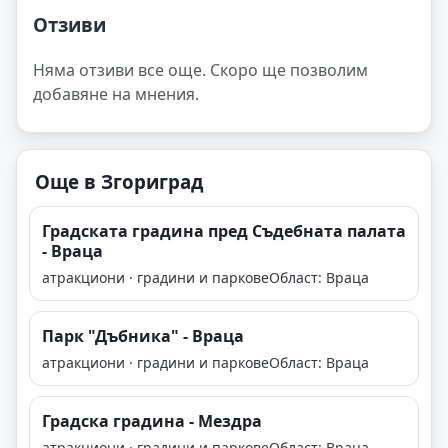
Отзиви
Няма отзиви все още. Скоро ще позволим
добавяне на мнения.
Още в Згориград
Градската градина пред Съдебната палата
- Враца
атракциони · градини и паркове
Област: Враца
Парк "Дъбника" - Враца
атракциони · градини и паркове
Област: Враца
Градска градина - Мездра
атракциони · градини и паркове
Област: Враца