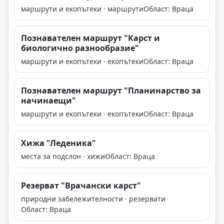
маршрути и екопътеки · маршрути
Област: Враца
Познавателен маршрут "Карст и
биологично разнообразие"
маршрути и екопътеки · екопътеки
Област: Враца
Познавателен маршрут "Планинарство за
начинаещи"
маршрути и екопътеки · екопътеки
Област: Враца
Хижа "Леденика"
места за подслон · хижи
Област: Враца
Резерват "Врачански карст"
природни забележителности · резервати
Област: Враца