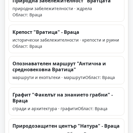
Природна забележителност "Вратцата"
природни забележителности · ждрела
Област: Враца
Крепост "Вратица" - Враца
исторически забележителности · крепости и руини
Област: Враца
Опознавателен маршрут "Антична и
средновековна Вратица"
маршрути и екопътеки · маршрути
Област: Враца
Графит "Факелът на знанието грабни" -
Враца
сгради и архитектура · графити
Област: Враца
Природозащитен център "Натура" - Враца