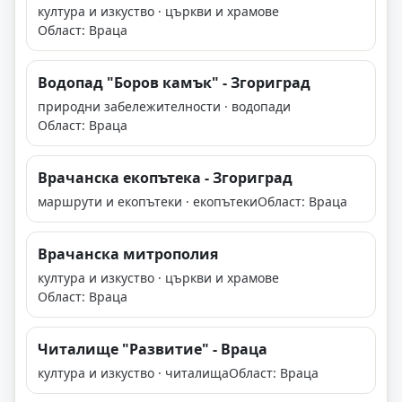
култура и изкуство · църкви и храмове
Област: Враца
Водопад "Боров камък" - Згориград
природни забележителности · водопади
Област: Враца
Врачанска екопътека - Згориград
маршрути и екопътеки · екопътеки
Област: Враца
Врачанска митрополия
култура и изкуство · църкви и храмове
Област: Враца
Читалище "Развитие" - Враца
култура и изкуство · читалища
Област: Враца