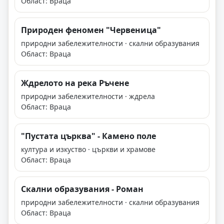
Област: Враца
Природен феномен "Червеница"
природни забележителности · скални образувания
Област: Враца
Ждрелото на река Ръчене
природни забележителности · ждрела
Област: Враца
"Пустата църква" - Камено поле
култура и изкуство · църкви и храмове
Област: Враца
Скални образувания - Роман
природни забележителности · скални образувания
Област: Враца