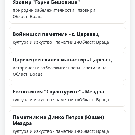
Язовир "Горна Бешовица"
природни забележителности · язовири
Област: Враца
Войнишки паметник - с. Царевец
култура и изкуство · паметници
Област: Враца
Царевецки скален манастир - Царевец
исторически забележителности · светилища
Област: Враца
Експозиция "Скулптурите" - Мездра
култура и изкуство · паметници
Област: Враца
Паметник на Динко Петров (Юшан) -
Мездра
култура и изкуство · паметници
Област: Враца