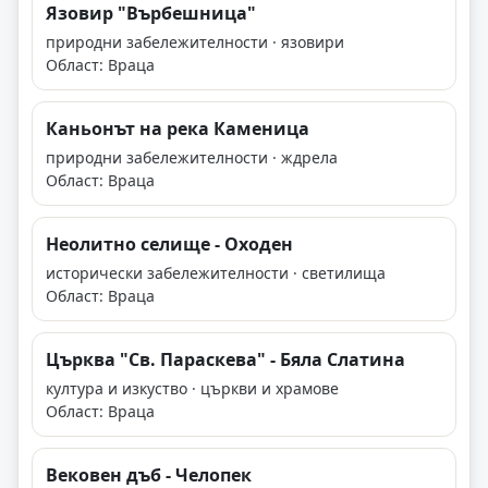
Язовир "Върбешница"
природни забележителности · язовири
Област: Враца
Каньонът на река Каменица
природни забележителности · ждрела
Област: Враца
Неолитно селище - Оходен
исторически забележителности · светилища
Област: Враца
Църква "Св. Параскева" - Бяла Слатина
култура и изкуство · църкви и храмове
Област: Враца
Вековен дъб - Челопек