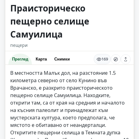
Праисторическо
пещерно селище
Самуилица
пещери
169
Преглед
Карта
Снимки
В местността Малък дол, на разстояние 1.5
километра северно от село Кунино във
Врачанско, е разкрито праисторическото
пещерно селище Самуилица. Находките,
открити там, са от края на средния и началото
на късния палеолит и принадлежат към
мустерската култура, което предполага, че
мястото е обитавано от неандерталци.
Откритите пещерни селища в Темната дупка