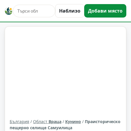
Наблизо
Добави място
природни забележителности
Кунино
Област: Враца
България
/
Област
Враца
/
Кунино
/
Праисторическо
пещерно селище Самуилица