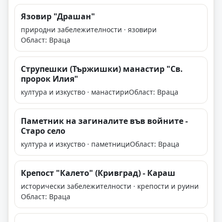
Язовир "Драшан"
природни забележителности · язовири
Област: Враца
Струпешки (Тържишки) манастир "Св.
пророк Илия"
култура и изкуство · манастири
Област: Враца
Паметник на загиналите във войните -
Старо село
култура и изкуство · паметници
Област: Враца
Крепост "Калето" (Кривград) - Караш
исторически забележителности · крепости и руини
Област: Враца