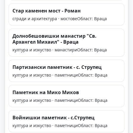
Стар каменен мост - Роман
сгради и архитектура · мостове
Област: Враца
Долнобешовишки манастир "Св.
Архангел Михаил" - Враца
култура и изкуство · манастири
Област: Враца
Партизански паметник - с. Струпец
култура и изкуство · паметници
Област: Враца
Паметник на Мико Миков
култура и изкуство · паметници
Област: Враца
Войнишки паметник - с.Струпец
култура и изкуство · паметници
Област: Враца