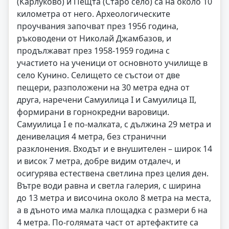
(Карлуково) и Пещта (Старо село) са на около 10
километра от него. Археологическите
проучвания започват през 1956 година,
ръководени от Николай Джамбазов, и
продължават през 1958-1959 година с
участието на ученици от основното училище в
село Кунино. Селището се състои от две
пещери, разположени на 30 метра една от
друга, наречени Самуилица I и Самуилица II,
формирани в горнокредни варовици.
Самуилица I е по-малката, с дължина 29 метра и
денивелация 4 метра, без странични
разклонения. Входът и е внушителен – широк 14
и висок 7 метра, добре видим отдалеч, и
осигурява естествена светлина през целия ден.
Вътре води равна и светла галерия, с ширина
до 13 метра и височина около 8 метра на места,
а в дъното има малка площадка с размери 6 на
4 метра. По-голямата част от артефактите са