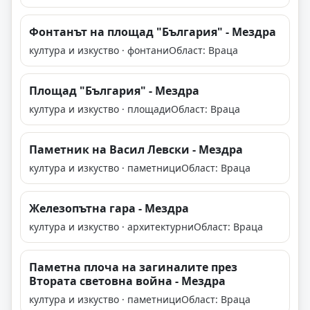
Фонтанът на площад "България" - Мездра
култура и изкуство · фонтани
Област: Враца
Площад "България" - Мездра
култура и изкуство · площади
Област: Враца
Паметник на Васил Левски - Мездра
култура и изкуство · паметници
Област: Враца
Железопътна гара - Мездра
култура и изкуство · архитектурни
Област: Враца
Паметна плоча на загиналите през
Втората световна война - Мездра
култура и изкуство · паметници
Област: Враца