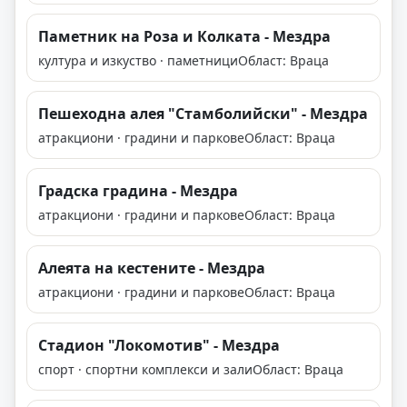
Паметник на Роза и Колката - Мездра
култура и изкуство · паметници
Област: Враца
Пешеходна алея "Стамболийски" - Мездра
атракциони · градини и паркове
Област: Враца
Градска градина - Мездра
атракциони · градини и паркове
Област: Враца
Алеята на кестените - Мездра
атракциони · градини и паркове
Област: Враца
Стадион "Локомотив" - Мездра
спорт · спортни комплекси и зали
Област: Враца