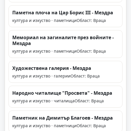
Паметна плоча на Цар Борис III - Мездра
култура и изкуство · паметници
Област: Враца
Мемориал на загиналите през войните -
Мездра
култура и изкуство · паметници
Област: Враца
Художествена галерия - Мездра
култура и изкуство · галерии
Област: Враца
Народно читалище "Просвета" - Мездра
култура и изкуство · читалища
Област: Враца
Паметник на Димитър Благоев - Мездра
култура и изкуство · паметници
Област: Враца