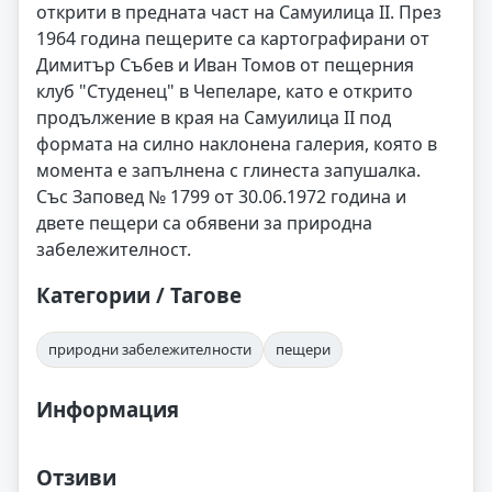
открити в предната част на Самуилица II. През
1964 година пещерите са картографирани от
Димитър Събев и Иван Томов от пещерния
клуб "Студенец" в Чепеларе, като е открито
продължение в края на Самуилица II под
формата на силно наклонена галерия, която в
момента е запълнена с глинеста запушалка.
Със Заповед № 1799 от 30.06.1972 година и
двете пещери са обявени за природна
забележителност.
Категории / Тагове
природни забележителности
пещери
Информация
Отзиви