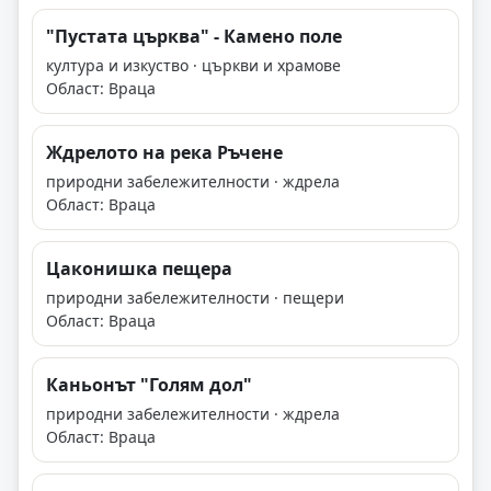
"Пустата църква" - Камено поле
култура и изкуство · църкви и храмове
Област: Враца
Ждрелото на река Ръчене
природни забележителности · ждрела
Област: Враца
Цаконишка пещера
природни забележителности · пещери
Област: Враца
Каньонът "Голям дол"
природни забележителности · ждрела
Област: Враца