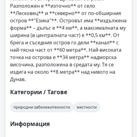
Разположен е **източно** от село
**Лесковец** и **северно** от по-обширния
остров **"Езика"**. Островът има **издължена
форма** – дълъг е **4 км**, а максималната му
ширина (в централната част) е **0,5 км**. От
брега и съседния остров го дели **канал** с
най-тясна част от **60 метра**. Най-високата
точка на острова е **34 метра** надморска
височина, разположена в средата му. Тя се
издига на около **8 метра** над нивото на
Дунав.
Категории / Тагове
природни забележителности
местности
Информация