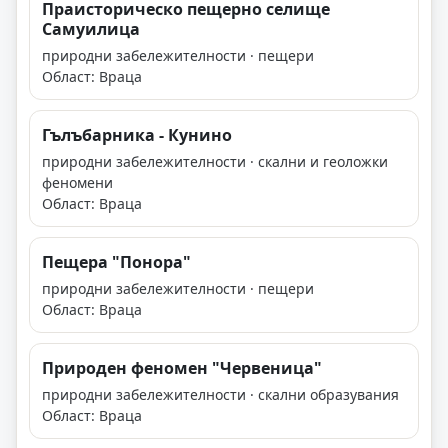
Праисторическо пещерно селище
Самуилица
природни забележителности · пещери
Област: Враца
Гълъбарника - Кунино
природни забележителности · скални и геоложки
феномени
Област: Враца
Пещера "Понора"
природни забележителности · пещери
Област: Враца
Природен феномен "Червеница"
природни забележителности · скални образувания
Област: Враца