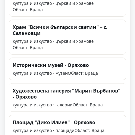
култура и изкуство · църкви и храмове
Област: Враца
Храм "Всички български светии" – с.
Селановци
култура и изкуство · църкви и храмове
Област: Враца
Исторически музей - Оряхово
култура и изкуство · музеи
Област: Враца
Художествена галерия "Марин Върбанов"
- Оряхово
култура и изкуство · галерии
Област: Враца
Площад "Дико Илиев" - Оряхово
култура и изкуство · площади
Област: Враца