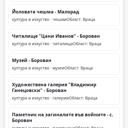
Йоловата чешма - Малорад
култура и изкуство · чешми
Област: Враца
Читалище "Цани Иванов" - Борован
култура и изкуство · читалища
Област: Враца
Музей - Борован
култура и изкуство · музеи
Област: Враца
Художествена галерия "Владимир
Ганецовски" - Борован
култура и изкуство · галерии
Област: Враца
Паметник на загиналите във войните - с.
Борован
култура и изкуство · паметници
Област: Враца