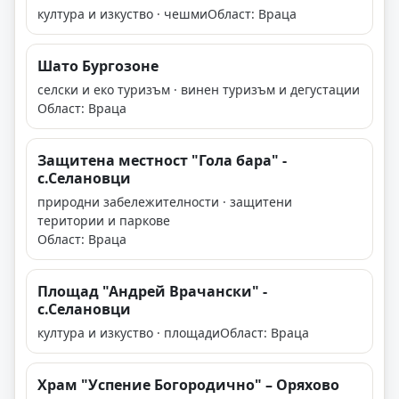
култура и изкуство · чешми
Област: Враца
Шато Бургозоне
селски и еко туризъм · винен туризъм и дегустации
Област: Враца
Защитена местност "Гола бара" -
с.Селановци
природни забележителности · защитени
територии и паркове
Област: Враца
Площад "Андрей Врачански" -
с.Селановци
култура и изкуство · площади
Област: Враца
Храм "Успение Богородично" – Оряхово