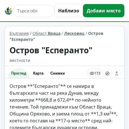
Наблизо
Добави място
природни забележителности
Лесковец
Област: Враца
България
/
Област
Враца
/
Лесковец
/
Остров
"Есперанто"
Остров "Есперанто"
местности
173
Преглед
Карта
Снимки
Остров **"Есперанто"** се намира в
българската част на река Дунав, между
километри **668,8 и 672,4** по нейното
течение. Той принадлежи към Област Враца,
Община Оряхово, и заема площ от **1,3 км²**,
което го поставя на **17-о място** сред най-
големите български дунавски острови.