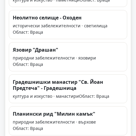
Неолитно селище - Оходен
исторически забележителности · светилища
Област: Враца
Язовир "Драшан"
природни забележителности · язовири
Област: Враца
Градешнишки манастир "Св. Йоан
Предтеча" - Градешница
култура и изкуство · манастири
Област: Враца
Планински рид "Милин камък"
природни забележителности · върхове
Област: Враца