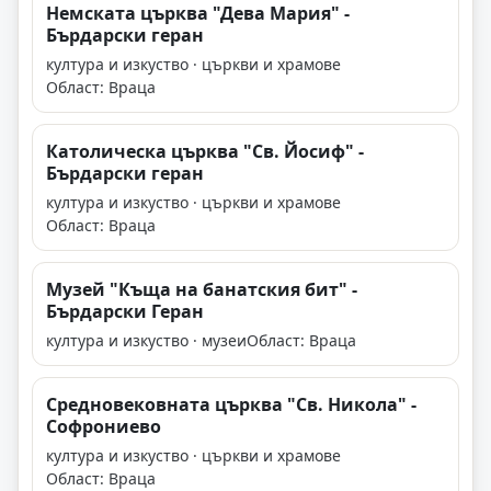
Немската църква "Дева Мария" -
Бърдарски геран
култура и изкуство · църкви и храмове
Област: Враца
Католическа църква "Св. Йосиф" -
Бърдарски геран
култура и изкуство · църкви и храмове
Област: Враца
Музей "Къща на банатския бит" -
Бърдарски Геран
култура и изкуство · музеи
Област: Враца
Средновековната църква "Св. Никола" -
Софрониево
култура и изкуство · църкви и храмове
Област: Враца