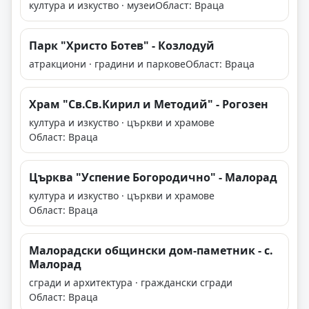
култура и изкуство · музеи
Област: Враца
Парк "Христо Ботев" - Козлодуй
атракциони · градини и паркове
Област: Враца
Храм "Св.Св.Кирил и Методий" - Рогозен
култура и изкуство · църкви и храмове
Област: Враца
Църква "Успение Богородично" - Малорад
култура и изкуство · църкви и храмове
Област: Враца
Малорадски общински дом-паметник - с.
Малорад
сгради и архитектура · граждански сгради
Област: Враца