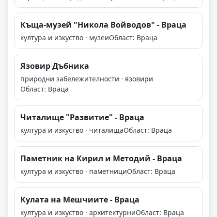
Къща-музей "Никола Войводов" - Враца
култура и изкуство · музеи
Област: Враца
Язовир Дъбника
природни забележителности · язовири
Област: Враца
Читалище "Развитие" - Враца
култура и изкуство · читалища
Област: Враца
Паметник на Кирил и Методий - Враца
култура и изкуство · паметници
Област: Враца
Кулата на Мешчиите - Враца
култура и изкуство · архитектурни
Област: Враца