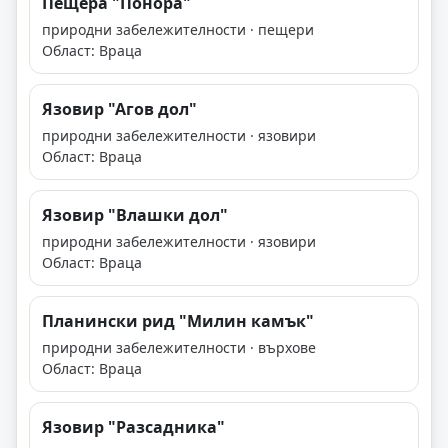
Пещера "Понора"
природни забележителности · пещери
Област: Враца
Язовир "Агов дол"
природни забележителности · язовири
Област: Враца
Язовир "Влашки дол"
природни забележителности · язовири
Област: Враца
Планински рид "Милин камък"
природни забележителности · върхове
Област: Враца
Язовир "Разсадника"