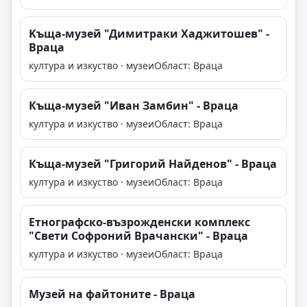
Kъща-музей "Димитраки Хаджитошев" -
Враца
култура и изкуство · музеи
Област: Враца
Къща-музей "Иван Замбин" - Враца
култура и изкуство · музеи
Област: Враца
Къща-музей "Григорий Найденов" - Враца
култура и изкуство · музеи
Област: Враца
Етнографско-възрожденски комплекс
"Свети Софроний Врачански" - Враца
култура и изкуство · музеи
Област: Враца
Музей на файтоните - Враца