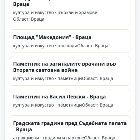
Враца
култура и изкуство · църкви и храмове
Област: Враца
Площад "Македония" - Враца
култура и изкуство · площади
Област: Враца
Паметник на загиналите врачани във
Втората световна война
култура и изкуство · паметници
Област: Враца
Паметник на Васил Левски - Враца
култура и изкуство · паметници
Област: Враца
Градската градина пред Съдебната палата
- Враца
атракциони · градини и паркове
Област: Враца