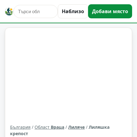
Наблизо
Добави място
исторически забележителности
Лиляче
Област: Враца
България
/
Област
Враца
/
Лиляче
/
Лиляшка
крепост