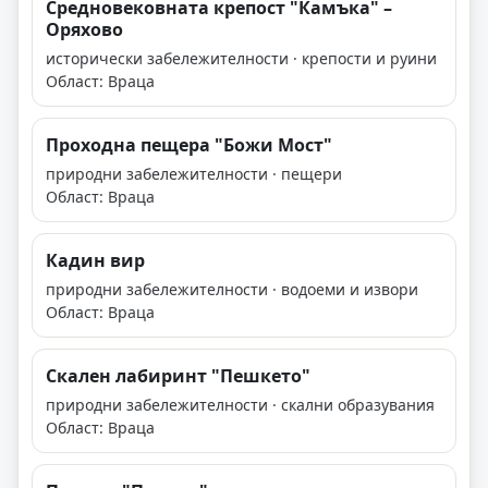
Средновековната крепост "Камъка" –
Оряхово
исторически забележителности · крепости и руини
Област: Враца
Проходна пещера "Божи Мост"
природни забележителности · пещери
Област: Враца
Кадин вир
природни забележителности · водоеми и извори
Област: Враца
Скален лабиринт "Пешкето"
природни забележителности · скални образувания
Област: Враца