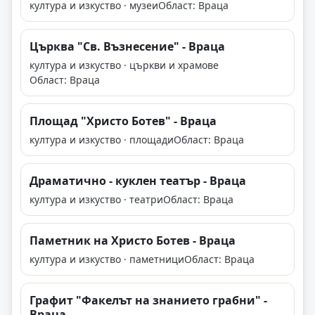
култура и изкуство · музеи
Област: Враца
Църква "Св. Възнесение" - Враца
култура и изкуство · църкви и храмове
Област: Враца
Площад "Христо Ботев" - Враца
култура и изкуство · площади
Област: Враца
Драматично - куклен театър - Враца
култура и изкуство · театри
Област: Враца
Паметник на Христо Ботев - Враца
култура и изкуство · паметници
Област: Враца
Графит "Факелът на знанието грабни" -
Враца