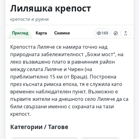
Лиляшка крепост
крепости и руини
169
Преглед
Карта
Снимки
Крепостта Лиляче се намира точно над
природната забележителност „Божи мост“, на
леко възвишено плато в равнинния район
между селата Лиляче и Чирен (на
приблизително 15 км от Враца). Построена
през късната римска епоха, тя е служила като
временен наблюдателен пункт. Възможно е
първите жители на днешното село Лиляче да са
били свързани именно с охраната на тази
крепост.
Категории / Тагове