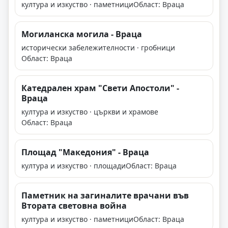
култура и изкуство · паметници
Област: Враца
Могиланска могила - Враца
исторически забележителности · гробници
Област: Враца
Катедрален храм "Свети Апостоли" -
Враца
култура и изкуство · църкви и храмове
Област: Враца
Площад "Македония" - Враца
култура и изкуство · площади
Област: Враца
Паметник на загиналите врачани във
Втората световна война
култура и изкуство · паметници
Област: Враца