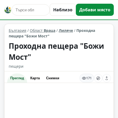
Наблизо
Добави място
природни забележителности
Лиляче
Област: Враца
България
/
Област
Враца
/
Лиляче
/
Проходна
пещера "Божи Мост"
Проходна пещера "Божи
Мост"
пещери
171
Преглед
Карта
Снимки