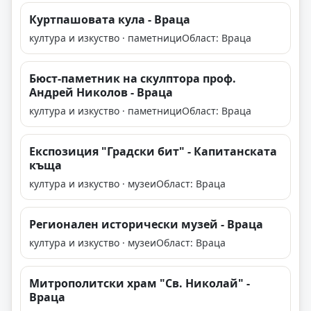
Куртпашовата кула - Враца
култура и изкуство · паметници
Област: Враца
Бюст-паметник на скулптора проф.
Андрей Николов - Враца
култура и изкуство · паметници
Област: Враца
Експозиция "Градски бит" - Капитанската
къща
култура и изкуство · музеи
Област: Враца
Регионален исторически музей - Враца
култура и изкуство · музеи
Област: Враца
Митрополитски храм "Св. Николай" -
Враца