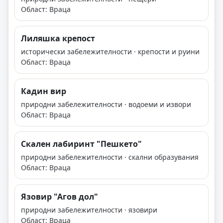
Област: Враца
Лиляшка крепост
исторически забележителности · крепости и руини
Област: Враца
Кадин вир
природни забележителности · водоеми и извори
Област: Враца
Скален лабиринт "Пешкето"
природни забележителности · скални образувания
Област: Враца
Язовир "Агов дол"
природни забележителности · язовири
Област: Враца