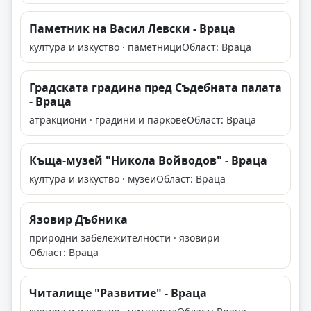
Паметник на Васил Левски - Враца
култура и изкуство · паметници
Област: Враца
Градската градина пред Съдебната палата
- Враца
атракциони · градини и паркове
Област: Враца
Къща-музей "Никола Войводов" - Враца
култура и изкуство · музеи
Област: Враца
Язовир Дъбника
природни забележителности · язовири
Област: Враца
Читалище "Развитие" - Враца