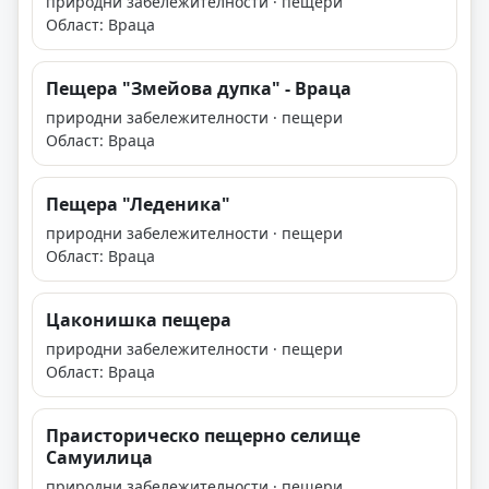
природни забележителности · пещери
Област: Враца
Пещера "Змейова дупка" - Враца
природни забележителности · пещери
Област: Враца
Пещера "Леденика"
природни забележителности · пещери
Област: Враца
Цаконишка пещера
природни забележителности · пещери
Област: Враца
Праисторическо пещерно селище
Самуилица
природни забележителности · пещери