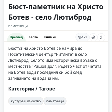
Бюст-паметник на Христо
Ботев - село Лютиброд
паметници
171
Преглед
Карта
Снимки
Бюстът на Христо Ботев се намира до
Посетителския център "Ритлите" в село
Лютиброд. Селото има историческа връзка с
местността "Рашов дол", където част от четата
на Ботев води последния си бой след
загиването на водача им.
Категории / Тагове
култура и изкуство
паметници