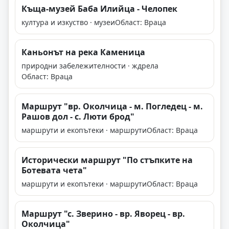
Къща-музей Баба Илийца - Челопек
култура и изкуство · музеи
Област: Враца
Каньонът на река Каменица
природни забележителности · ждрела
Област: Враца
Маршрут "вр. Околчица - м. Погледец - м.
Рашов дол - с. Люти брод"
маршрути и екопътеки · маршрути
Област: Враца
Исторически маршрут "По стъпките на
Ботевата чета"
маршрути и екопътеки · маршрути
Област: Враца
Маршрут "с. Зверино - вр. Яворец - вр.
Околчица"