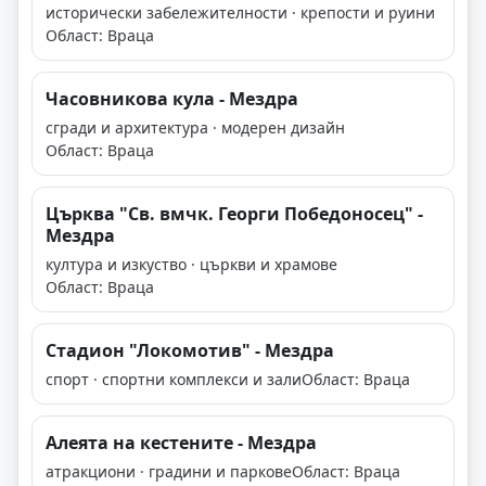
исторически забележителности · крепости и руини
Област: Враца
Часовникова кула - Мездра
сгради и архитектура · модерен дизайн
Област: Враца
Църква "Св. вмчк. Георги Победоносец" -
Мездра
култура и изкуство · църкви и храмове
Област: Враца
Стадион "Локомотив" - Мездра
спорт · спортни комплекси и зали
Област: Враца
Алеята на кестените - Мездра
атракциони · градини и паркове
Област: Враца