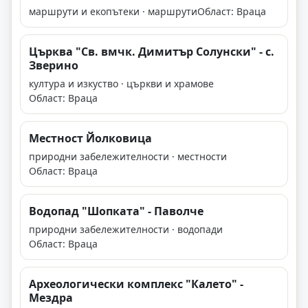
маршрути и екопътеки · маршрути
Област: Враца
Църква "Св. вмчк. Димитър Солунски" - с.
Зверино
култура и изкуство · църкви и храмове
Област: Враца
Местност Йолковица
природни забележителности · местности
Област: Враца
Водопад "Шопката" - Паволче
природни забележителности · водопади
Област: Враца
Археологически комплекс "Калето" -
Мездра