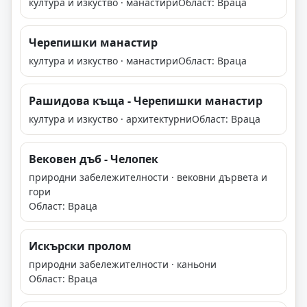
култура и изкуство · манастири
Област: Враца
Черепишки манастир
култура и изкуство · манастири
Област: Враца
Рашидова къща - Черепишки манастир
култура и изкуство · архитектурни
Област: Враца
Вековен дъб - Челопек
природни забележителности · вековни дървета и
гори
Област: Враца
Искърски пролом
природни забележителности · каньони
Област: Враца