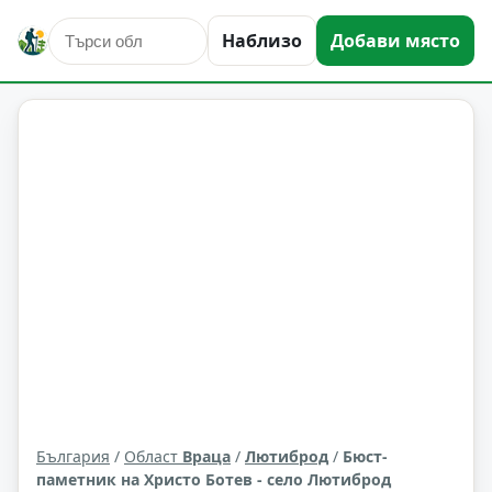
Наблизо
Добави място
култура и изкуство
Лютиброд
Област: Враца
България
/
Област
Враца
/
Лютиброд
/
Бюст-
паметник на Христо Ботев - село Лютиброд