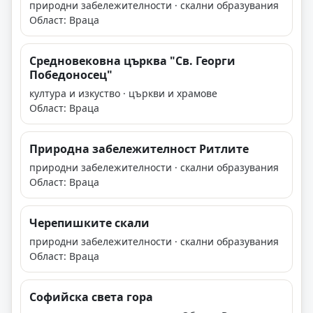
природни забележителности · скални образувания
Област: Враца
Средновековна църква "Св. Георги
Победоносец"
култура и изкуство · църкви и храмове
Област: Враца
Природна забележителност Ритлите
природни забележителности · скални образувания
Област: Враца
Черепишките скали
природни забележителности · скални образувания
Област: Враца
Софийска света гора