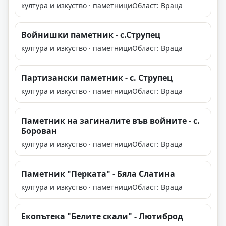
култура и изкуство · паметници
Област: Враца
Войнишки паметник - с.Струпец
култура и изкуство · паметници
Област: Враца
Партизански паметник - с. Струпец
култура и изкуство · паметници
Област: Враца
Паметник на загиналите във войните - с.
Борован
култура и изкуство · паметници
Област: Враца
Паметник "Перката" - Бяла Слатина
култура и изкуство · паметници
Област: Враца
Екопътека "Белите скали" - Лютиброд