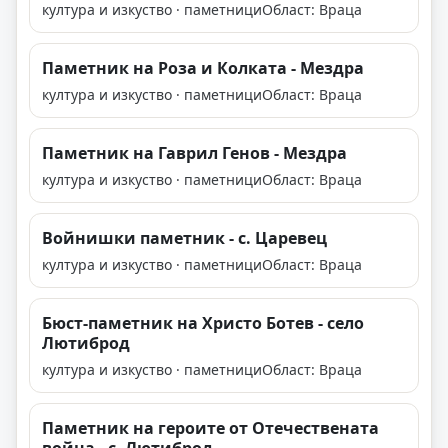
култура и изкуство · паметници
Област: Враца
Паметник на Роза и Колката - Мездра
култура и изкуство · паметници
Област: Враца
Паметник на Гаврил Генов - Мездра
култура и изкуство · паметници
Област: Враца
Войнишки паметник - с. Царевец
култура и изкуство · паметници
Област: Враца
Бюст-паметник на Христо Ботев - село
Лютиброд
култура и изкуство · паметници
Област: Враца
Паметник на героите от Отечествената