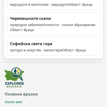
маршрути и екопътеки · маршрути
Област: Враца
Черепишките скали
природни забележителности · скални образувания
Област: Враца
Софийска света гора
култура и изкуство · манастири
Област: Враца
Полезни връзки
Около мен