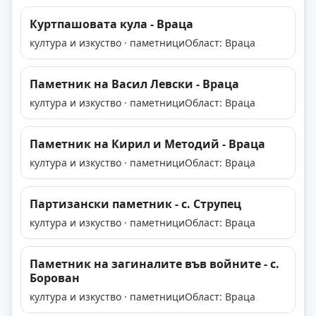
Куртпашовата кула - Враца
култура и изкуство · паметници
Област: Враца
Паметник на Васил Левски - Враца
култура и изкуство · паметници
Област: Враца
Паметник на Кирил и Методий - Враца
култура и изкуство · паметници
Област: Враца
Партизански паметник - с. Струпец
култура и изкуство · паметници
Област: Враца
Паметник на загиналите във войните - с.
Борован
култура и изкуство · паметници
Област: Враца