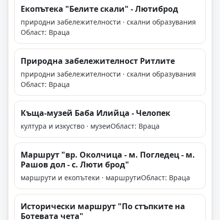
Екопътека "Белите скали" - Лютиброд
природни забележителности · скални образувания
Област: Враца
Природна забележителност Ритлите
природни забележителности · скални образувания
Област: Враца
Къща-музей Баба Илийца - Челопек
култура и изкуство · музеи
Област: Враца
Маршрут "вр. Околчица - м. Погледец - м.
Рашов дол - с. Люти брод"
маршрути и екопътеки · маршрути
Област: Враца
Исторически маршрут "По стъпките на
Ботевата чета"