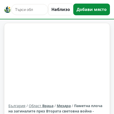
Наблизо
Добави място
култура и изкуство
Мездра
Област: Враца
България
/
Област
Враца
/
Мездра
/
Паметна плоча
на загиналите през Втората световна война -