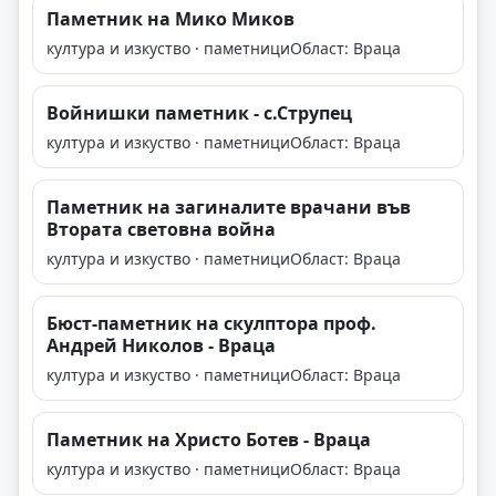
Паметник на Мико Миков
култура и изкуство · паметници
Област: Враца
Войнишки паметник - с.Струпец
култура и изкуство · паметници
Област: Враца
Паметник на загиналите врачани във
Втората световна война
култура и изкуство · паметници
Област: Враца
Бюст-паметник на скулптора проф.
Андрей Николов - Враца
култура и изкуство · паметници
Област: Враца
Паметник на Христо Ботев - Враца
култура и изкуство · паметници
Област: Враца