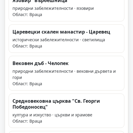
Язовир "Върбешница"
природни забележителности · язовири
Област: Враца
Царевецки скален манастир - Царевец
исторически забележителности · светилища
Област: Враца
Вековен дъб - Челопек
природни забележителности · вековни дървета и
гори
Област: Враца
Средновековна църква "Св. Георги
Победоносец"
култура и изкуство · църкви и храмове
Област: Враца