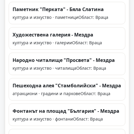
Паметник "Перката" - Бяла Слатина
култура и изкуство · паметници
Област: Враца
Художествена галерия - Мездра
култура и изкуство · галерии
Област: Враца
Народно читалище "Просвета" - Мездра
култура и изкуство · читалища
Област: Враца
Пешеходна алея "Стамболийски" - Мездра
атракциони · градини и паркове
Област: Враца
Фонтанът на площад "България" - Мездра
култура и изкуство · фонтани
Област: Враца