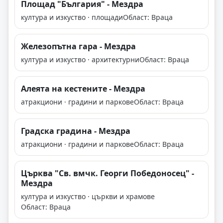
Площад "България" - Мездра
култура и изкуство · площади
Област: Враца
Железопътна гара - Мездра
култура и изкуство · архитектурни
Област: Враца
Алеята на кестените - Мездра
атракциони · градини и паркове
Област: Враца
Градска градина - Мездра
атракциони · градини и паркове
Област: Враца
Църква "Св. вмчк. Георги Победоносец" -
Мездра
култура и изкуство · църкви и храмове
Област: Враца