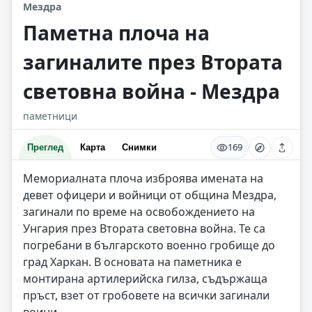
Мездра
Паметна плоча на
загиналите през Втората
световна война - Мездра
паметници
169
Преглед
Карта
Снимки
Мемориалната плоча изброява имената на
девет офицери и войници от община Мездра,
загинали по време на освобождението на
Унгария през Втората световна война. Те са
погребани в българското военно гробище до
град Харкан. В основата на паметника е
монтирана артилерийска гилза, съдържаща
пръст, взет от гробовете на всички загинали