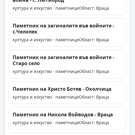
война - с. Лютиброд
култура и изкуство · паметници
Област: Враца
Паметник на загиналите във войните -
с.Челопек
култура и изкуство · паметници
Област: Враца
Паметник на загиналите във войните -
Старо село
култура и изкуство · паметници
Област: Враца
Паметник на Христо Ботев - Околчица
култура и изкуство · паметници
Област: Враца
Паметник на Никола Войводов - Враца
култура и изкуство · паметници
Област: Враца