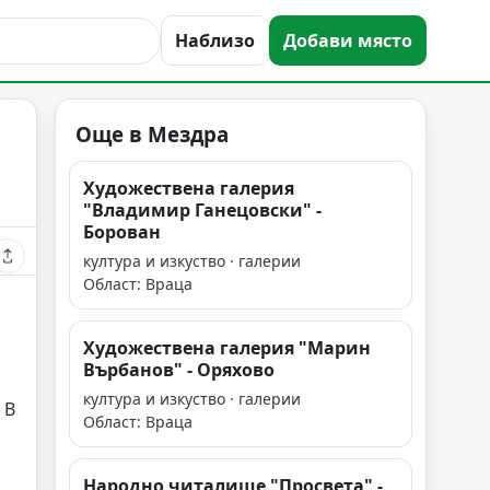
Наблизо
Добави място
Още в Мездра
Художествена галерия
"Владимир Ганецовски" -
Борован
култура и изкуство · галерии
Област: Враца
Художествена галерия "Марин
Върбанов" - Оряхово
и
култура и изкуство · галерии
 В
Област: Враца
Народно читалище "Просвета" -