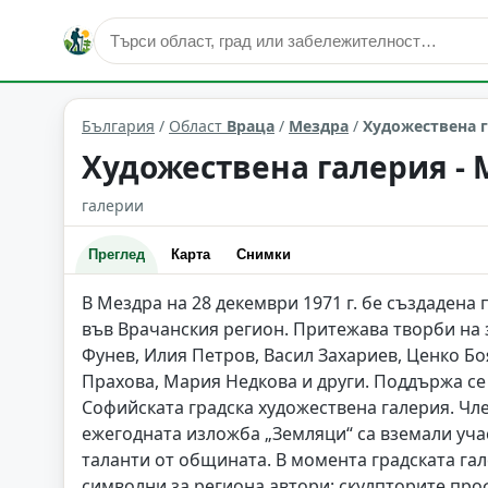
култура и изкуство
Мездра
Област: Враца
България
/
Област
Враца
/
Мездра
/
Художествена г
Художествена галерия -
галерии
Преглед
Карта
Снимки
В Мездра на 28 декември 1971 г. бе създаден
във Врачанския регион. Притежава творби на 
Фунев, Илия Петров, Васил Захариев, Ценко Бо
Прахова, Мария Недкова и други. Поддържа се
Софийската градска художествена галерия. Чле
ежегодната изложба „Земляци“ са вземали уча
таланти от общината. В момента градската га
символни за региона автори: скулпторите проф