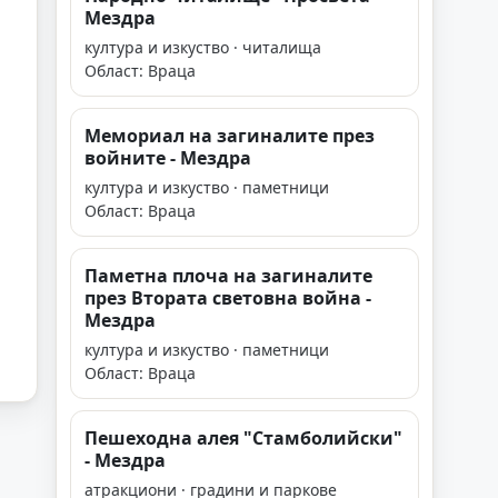
Мездра
култура и изкуство · читалища
Област: Враца
Мемориал на загиналите през
войните - Мездра
култура и изкуство · паметници
Област: Враца
Паметна плоча на загиналите
през Втората световна война -
Мездра
култура и изкуство · паметници
Област: Враца
Пешеходна алея "Стамболийски"
- Мездра
атракциони · градини и паркове