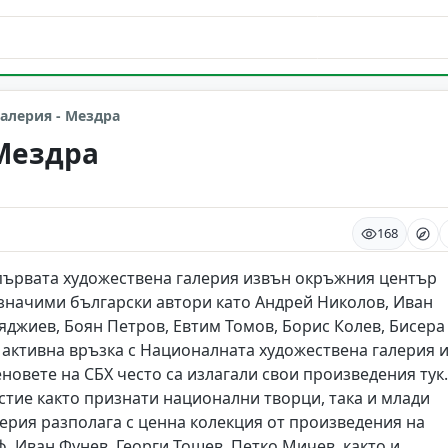
алерия - Мездра
 Мездра
168
а първата художествена галерия извън окръжния център
значими български автори като Андрей Николов, Иван
яджиев, Боян Петров, Евтим Томов, Борис Колев, Бисера
 активна връзка с Националната художествена галерия 
новете на СБХ често са излагали свои произведения тук.
стие както признати национални творци, така и млади
лерия разполага с ценна колекция от произведения на
. Иван Фунев, Георги Тошев, Петко Мичев, както и