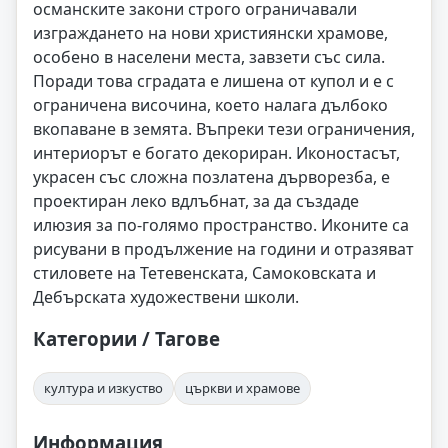
османските закони строго ограничавали
изграждането на нови християнски храмове,
особено в населени места, завзети със сила.
Поради това сградата е лишена от купол и е с
ограничена височина, което налага дълбоко
вкопаване в земята. Въпреки тези ограничения,
интериорът е богато декориран. Иконостасът,
украсен със сложна позлатена дърворезба, е
проектиран леко вдлъбнат, за да създаде
илюзия за по-голямо пространство. Иконите са
рисувани в продължение на години и отразяват
стиловете на Тетевенската, Самоковската и
Дебърската художествени школи.
Категории / Тагове
култура и изкуство
църкви и храмове
Информация