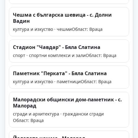
Чешма с българска шевица - с. Долни
Вадин
култура и изкуство · чешми
Област: Враца
Стадион "Чавдар" - Бяла Слатина
спорт · спортни комплекси и зали
Област: Враца
Паметник "Перката" - Бяла Слатина
култура и изкуство · паметници
Област: Враца
Малорадски общински дом-паметник - с.
Малорад
сгради и архитектура · граждански сгради
Област: Враца