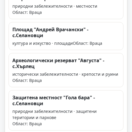
природни забележителности · местности
Област: Враца
Площад "Андрей Врачански" -
с.Селановци
култура и изкуство · площади
Област: Враца
Археологически резерват "Августа" -
с.Хърлец
исторически забележителности · крепости и руини
Област: Враца
Защитена местност "Гола бара" -
с.Селановци
природни забележителности · защитени
територии и паркове
Област: Враца