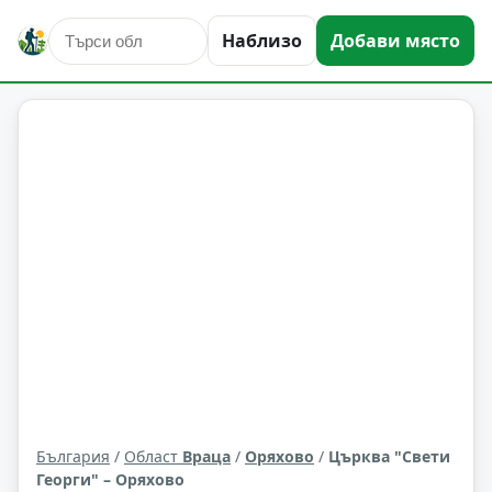
Наблизо
Добави място
култура и изкуство
Оряхово
Област: Враца
България
/
Област
Враца
/
Оряхово
/
Църква "Свети
Георги" – Оряхово