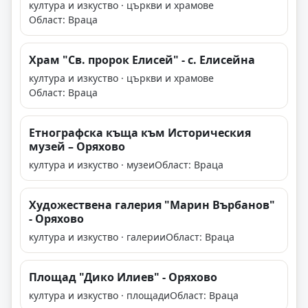
култура и изкуство · църкви и храмове
Област: Враца
Храм "Св. пророк Елисей" - с. Елисейна
култура и изкуство · църкви и храмове
Област: Враца
Етнографска къща към Историческия
музей – Оряхово
култура и изкуство · музеи
Област: Враца
Художествена галерия "Марин Върбанов"
- Оряхово
култура и изкуство · галерии
Област: Враца
Площад "Дико Илиев" - Оряхово
култура и изкуство · площади
Област: Враца