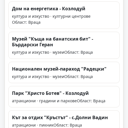
Дом на енергетика - Козлодуй
култура и изкуство · културни центрове
Област: Враца
Музей "Къща на банатския бит" -
Бърдарски Геран
култура и изкуство · музеи
Област: Враца
Национален музей-параход "Радецки"
култура и изкуство · музеи
Област: Враца
Парк "Христо Ботев" - Козлодуй
атракциони · градини и паркове
Област: Враца
Кът за отдих "Кръстът" - с.Долни Вадин
атракциони · пикник
Област: Враца