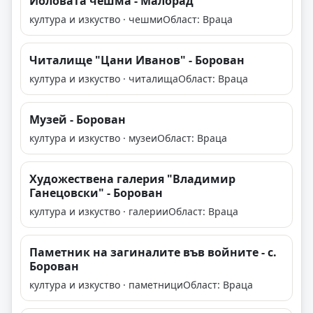
Йоловата чешма - Малорад
култура и изкуство · чешми
Област: Враца
Читалище "Цани Иванов" - Борован
култура и изкуство · читалища
Област: Враца
Музей - Борован
култура и изкуство · музеи
Област: Враца
Художествена галерия "Владимир
Ганецовски" - Борован
култура и изкуство · галерии
Област: Враца
Паметник на загиналите във войните - с.
Борован
култура и изкуство · паметници
Област: Враца