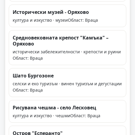
Исторически музей - Оряхово
култура и изкуство · музеи
Област: Враца
Средновековната крепост "Камъка" –
Оряхово
исторически забележителности · крепости и руини
Област: Враца
Шато Бургозоне
селски и еко туризъм · винен туризъм и дегустации
Област: Враца
Рисувана чешма - село Лесковец
култура и изкуство · чешми
Област: Враца
Остров "Есперанто"