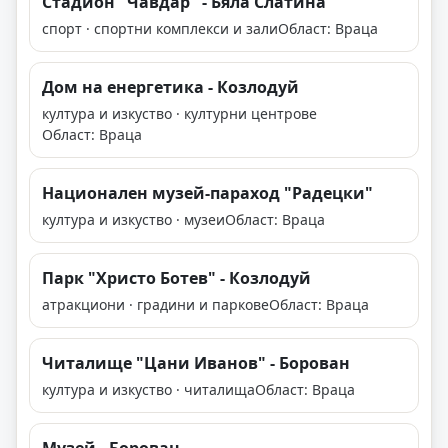
Стадион "Чавдар" - Бяла Слатина
спорт · спортни комплекси и зали
Област: Враца
Дом на енергетика - Козлодуй
култура и изкуство · културни центрове
Област: Враца
Национален музей-параход "Радецки"
култура и изкуство · музеи
Област: Враца
Парк "Христо Ботев" - Козлодуй
атракциони · градини и паркове
Област: Враца
Читалище "Цани Иванов" - Борован
култура и изкуство · читалища
Област: Враца