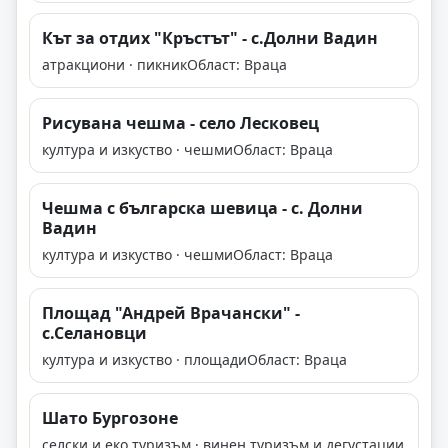
Кът за отдих "Кръстът" - с.Долни Вадин
атракциони · пикник
Област: Враца
Рисувана чешма - село Лесковец
култура и изкуство · чешми
Област: Враца
Чешма с българска шевица - с. Долни
Вадин
култура и изкуство · чешми
Област: Враца
Площад "Андрей Врачански" -
с.Селановци
култура и изкуство · площади
Област: Враца
Шато Бургозоне
селски и еко туризъм · винен туризъм и дегустации