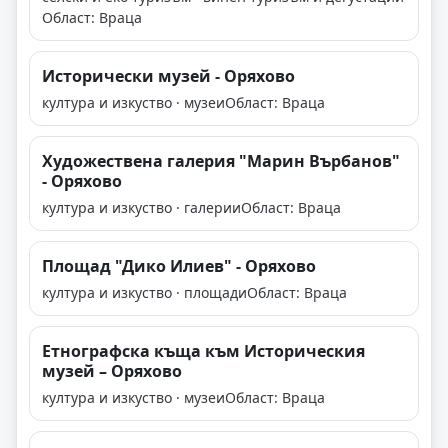
Област: Враца
Исторически музей - Оряхово
култура и изкуство · музеи
Област: Враца
Художествена галерия "Марин Върбанов"
- Оряхово
култура и изкуство · галерии
Област: Враца
Площад "Дико Илиев" - Оряхово
култура и изкуство · площади
Област: Враца
Етнографска къща към Историческия
музей – Оряхово
култура и изкуство · музеи
Област: Враца