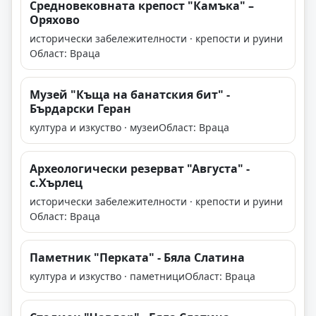
Средновековната крепост "Камъка" –
Оряхово
исторически забележителности · крепости и руини
Област: Враца
Музей "Къща на банатския бит" -
Бърдарски Геран
култура и изкуство · музеи
Област: Враца
Археологически резерват "Августа" -
с.Хърлец
исторически забележителности · крепости и руини
Област: Враца
Паметник "Перката" - Бяла Слатина
култура и изкуство · паметници
Област: Враца