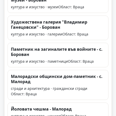
Музей - Борован
култура и изкуство · музеи
Област: Враца
Художествена галерия "Владимир
Ганецовски" - Борован
култура и изкуство · галерии
Област: Враца
Паметник на загиналите във войните - с.
Борован
култура и изкуство · паметници
Област: Враца
Малорадски общински дом-паметник - с.
Малорад
сгради и архитектура · граждански сгради
Област: Враца
Йоловата чешма - Малорад
култура и изкуство · чешми
Област: Враца