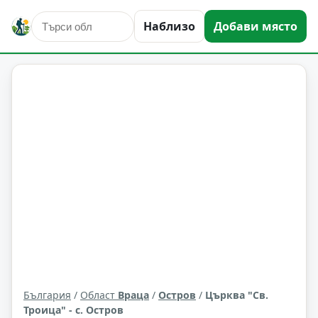
Наблизо
Добави място
култура и изкуство
Остров
Област: Враца
България
/
Област
Враца
/
Остров
/
Църква "Св.
Троица" - с. Остров