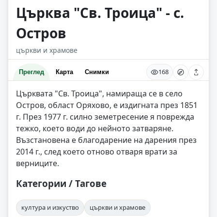
Църква "Св. Троица" - с.
Остров
църкви и храмове
168
Преглед
Карта
Снимки
Църквата "Св. Троица", намираща се в село
Остров, област Оряхово, е издигната през 1851
г. През 1977 г. силно земетресение я поврежда
тежко, което води до нейното затваряне.
Възстановена е благодарение на дарения през
2014 г., след което отново отваря врати за
верниците.
Категории / Тагове
култура и изкуство
църкви и храмове