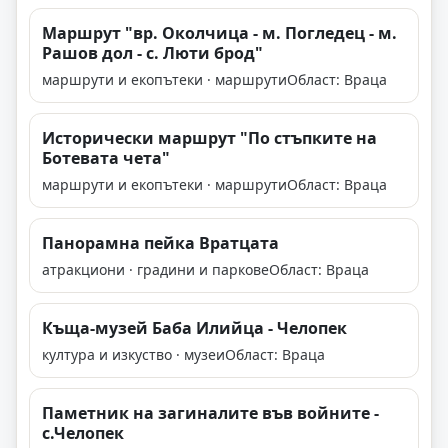
Маршрут "вр. Околчица - м. Погледец - м.
Рашов дол - с. Люти брод"
маршрути и екопътеки · маршрути
Област: Враца
Исторически маршрут "По стъпките на
Ботевата чета"
маршрути и екопътеки · маршрути
Област: Враца
Панорамна пейка Вратцата
атракциони · градини и паркове
Област: Враца
Къща-музей Баба Илийца - Челопек
култура и изкуство · музеи
Област: Враца
Паметник на загиналите във войните -
с.Челопек