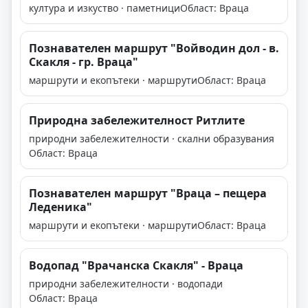
култура и изкуство · паметници
Област: Враца
Познавателен маршрут "Войводин дол - в.
Скакля - гр. Враца"
маршрути и екопътеки · маршрути
Област: Враца
Природна забележителност Ритлите
природни забележителности · скални образувания
Област: Враца
Познавателен маршрут "Враца – пещера
Леденика"
маршрути и екопътеки · маршрути
Област: Враца
Водопад "Врачанска Скакля" - Враца
природни забележителности · водопади
Област: Враца