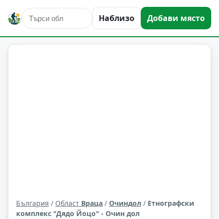
Наблизо
Добави място
култура и изкуство
Очиндол
Област: Враца
България
/
Област
Враца
/
Очиндол
/
Етнографски
комплекс "Дядо Йоцо" - Очин дол