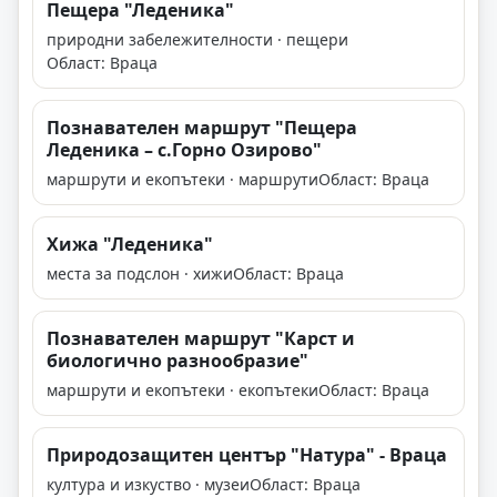
Пещера "Леденика"
природни забележителности · пещери
Област: Враца
Познавателен маршрут "Пещера
Леденика – с.Горно Озирово"
маршрути и екопътеки · маршрути
Област: Враца
Хижа "Леденика"
места за подслон · хижи
Област: Враца
Познавателен маршрут "Карст и
биологично разнообразие"
маршрути и екопътеки · екопътеки
Област: Враца
Природозащитен център "Натура" - Враца
култура и изкуство · музеи
Област: Враца