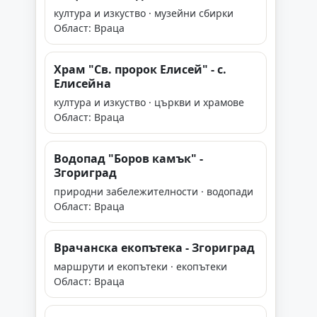
култура и изкуство · музейни сбирки
Област: Враца
Храм "Св. пророк Елисей" - с.
Елисейна
култура и изкуство · църкви и храмове
Област: Враца
Водопад "Боров камък" -
Згориград
природни забележителности · водопади
Област: Враца
Врачанска екопътека - Згориград
маршрути и екопътеки · екопътеки
Област: Враца