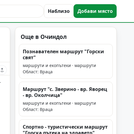
Наблизо
Добави място
Още в Очиндол
Познавателен маршрут "Горски
свят"
маршрути и екопътеки · маршрути
Област: Враца
т
Маршрут "с. Зверино - вр. Яворец
а
- вр. Околчица"
маршрути и екопътеки · маршрути
Област: Враца
Спортно - туристически маршрут
"Горска пътека на здравето"