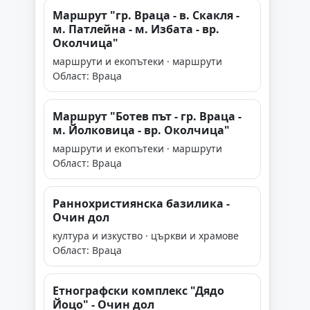
Маршрут "гр. Враца - в. Скакля -
м. Патлейна - м. Избата - вр.
Околчица"
маршрути и екопътеки · маршрути
Област: Враца
Маршрут "Ботев път - гр. Враца -
м. Йолковица - вр. Околчица"
маршрути и екопътеки · маршрути
Област: Враца
Раннохристиянска базилика -
Очин дол
култура и изкуство · църкви и храмове
Област: Враца
Етнографски комплекс "Дядо
Йоцо" - Очин дол