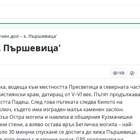
чин дол – х. Пършевица'
х. Пършевица'
168
чка, водеща към местността Пресветица в северната час
християнски храм, датиращ от V–VI век. Пътят продължав
стта Падеш. След това пътеката следва билото на
ключ, където има изграден малък каменен заслон.
връх Остра могила и навлиза в обширния Кузманишки
ни стени, а вляво остава връх Бегличка могила – най-
оло 30 минуни спускане се достига до хижа Пършевица.
 е допълнена с жалонни знаци. GPS координати на