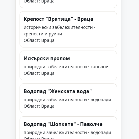
Област: Враца
Крепост "Вратица" - Враца
исторически забележителности ·
крепости и руини
Област: Враца
Искърски пролом
природни забележителности · каньони
Област: Враца
Водопад "Женската вода"
природни забележителности · водопади
Област: Враца
Водопад "Шопката" - Паволче
природни забележителности · водопади
Област: Враца