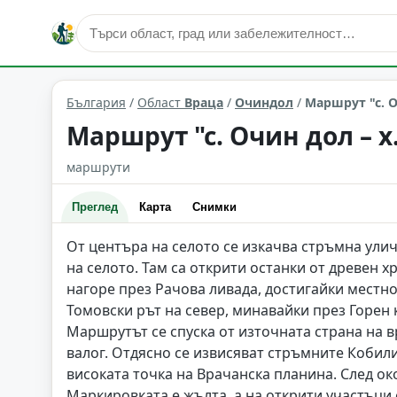
маршрути и екопътеки
Очиндол
Област: Враца
България
/
Област
Враца
/
Очиндол
/
Маршрут "с. О
Маршрут "с. Очин дол – 
маршрути
Преглед
Карта
Снимки
От центъра на селото се изкачва стръмна ули
на селото. Там са открити останки от древен 
нагоре през Рачова ливада, достигайки местно
Томовски рът на север, минавайки през Горен 
Маршрутът се спуска от източната страна на 
валог. Отдясно се извисяват стръмните Кобили
високата точка на Врачанска планина. След ок
Маркировката е жълта, а на открити участъци