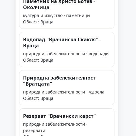
Паметник на Христо Ботев -
Околчица
култура и изкуство · паметници
Област: Враца
Водопад "Врачанска Скакля" -
Враца
природни забележителности · водопади
Област: Враца
Природна забележителност
"Вратцата"
природни забележителности · ждрела
Област: Враца
Резерват "Врачански карст"
природни забележителности ·
резервати