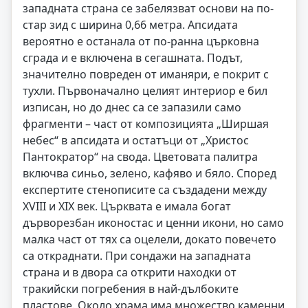
западната страна се забелязват основи на по-
стар зид с ширина 0,66 метра. Апсидата
вероятно е останала от по-ранна църковна
сграда и е включена в сегашната. Подът,
значително повреден от иманяри, е покрит с
тухли. Първоначално целият интериор е бил
изписан, но до днес са се запазили само
фрагменти – част от композицията „Ширшая
небес“ в апсидата и остатъци от „Христос
Пантократор“ на свода. Цветовата палитра
включва синьо, зелено, кафяво и бяло. Според
експертите стенописите са създадени между
XVIII и XIX век. Църквата е имала богат
дърворезбан иконостас и ценни икони, но само
малка част от тях са оцелели, докато повечето
са откраднати. При сондажи на западната
страна и в двора са открити находки от
тракийски погребения в най-дълбоките
пластове. Около храма има множество каменни