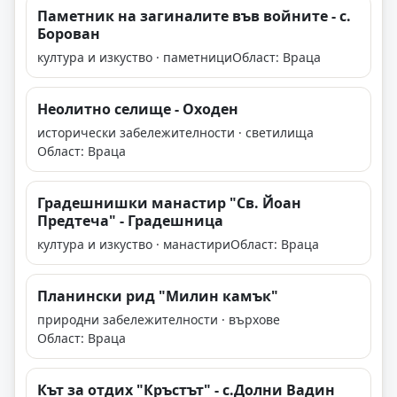
Паметник на загиналите във войните - с.
Борован
култура и изкуство · паметници
Област: Враца
Неолитно селище - Оходен
исторически забележителности · светилища
Област: Враца
Градешнишки манастир "Св. Йоан
Предтеча" - Градешница
култура и изкуство · манастири
Област: Враца
Планински рид "Милин камък"
природни забележителности · върхове
Област: Враца
Кът за отдих "Кръстът" - с.Долни Вадин