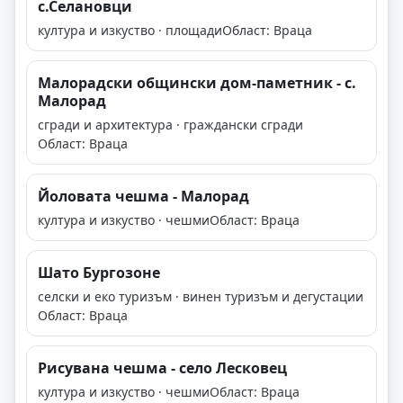
с.Селановци
култура и изкуство · площади
Област: Враца
Малорадски общински дом-паметник - с.
Малорад
сгради и архитектура · граждански сгради
Област: Враца
Йоловата чешма - Малорад
култура и изкуство · чешми
Област: Враца
Шато Бургозоне
селски и еко туризъм · винен туризъм и дегустации
Област: Враца
Рисувана чешма - село Лесковец
култура и изкуство · чешми
Област: Враца