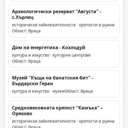
Археологически резерват "Августа" -
с.Хърлец
исторически забележителности · крепости и руини
Област: Враца
Дом на енергетика - Козлодуй
култура и изкуство · културни центрове
Област: Враца
Музей "Къща на банатския бит" -
Бърдарски Геран
култура и изкуство · музеи
Област: Враца
Средновековната крепост "Камъка" –
Оряхово
исторически забележителности · крепости и руини
Област: Враца