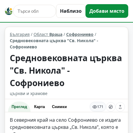
Наблизо
Добави място
култура и изкуство
Софрониево
Област: Враца
България
/
Област
Враца
/
Софрониево
/
Средновековната църква "Св. Никола" -
Софрониево
Средновековната църква
"Св. Никола" -
Софрониево
църкви и храмове
171
Преглед
Карта
Снимки
В северния край на село Софрониево се издига
средновековната църква „Св. Никола“, която е