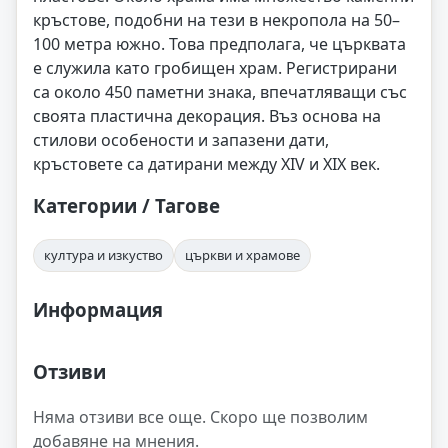
кръстове, подобни на тези в некропола на 50–
100 метра южно. Това предполага, че църквата
е служила като гробищен храм. Регистрирани
са около 450 паметни знака, впечатляващи със
своята пластична декорация. Въз основа на
стилови особености и запазени дати,
кръстовете са датирани между XIV и XIX век.
Категории / Тагове
култура и изкуство
църкви и храмове
Информация
Отзиви
Няма отзиви все още. Скоро ще позволим
добавяне на мнения.