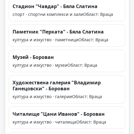
Стадион "Чавдар" - Бяла Слатина
спорт · спортни комплекси и зали
Област: Враца
Паметник "Перката" - Бяла Слатина
култура и изкуство · паметници
Област: Враца
Музей - Борован
култура и изкуство · музеи
Област: Враца
Художествена галерия "Владимир
Ганецовски" - Борован
култура и изкуство · галерии
Област: Враца
Читалище "Цани Иванов" - Борован
култура и изкуство · читалища
Област: Враца