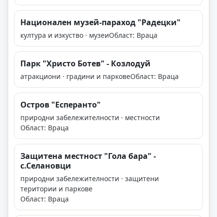
Национален музей-параход "Радецки"
култура и изкуство · музеи
Област: Враца
Парк "Христо Ботев" - Козлодуй
атракциони · градини и паркове
Област: Враца
Остров "Есперанто"
природни забележителности · местности
Област: Враца
Защитена местност "Гола бара" -
с.Селановци
природни забележителности · защитени
територии и паркове
Област: Враца