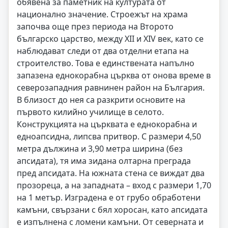
обявена за паметник на културата от
национално значение. Строежът на храма
започва още през периода на Второто
българско царство, между XII и XIV век, като се
наблюдават следи от два отделни етапа на
строителство. Това е единствената напълно
запазена еднокорабна църква от онова време в
северозападния равнинен район на България.
В близост до нея са разкрити основите на
първото килийно училище в селото.
Конструкцията на църквата е еднокорабна и
едноапсидна, липсва притвор. С размери 4,50
метра дължина и 3,90 метра ширина (без
апсидата), тя има зидана олтарна преграда
пред апсидата. На южната стена се виждат два
прозореца, а на западната – вход с размери 1,70
на 1 метър. Изградена е от грубо обработени
камъни, свързани с бял хоросан, като апсидата
е изпълнена с ломени камъни. От северната и