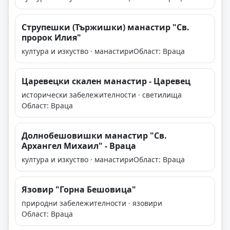
Струпешки (Тържишки) манастир "Св.
пророк Илия"
култура и изкуство · манастири
Област: Враца
Царевецки скален манастир - Царевец
исторически забележителности · светилища
Област: Враца
Долнобешовишки манастир "Св.
Архангел Михаил" - Враца
култура и изкуство · манастири
Област: Враца
Язовир "Горна Бешовица"
природни забележителности · язовири
Област: Враца