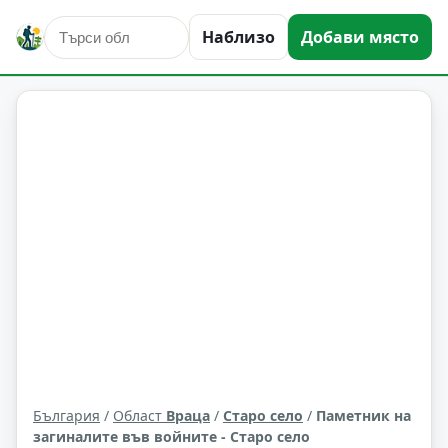
Наблизо
Добави място
култура и изкуство
Старо село
Област: Враца
България
/
Област
Враца
/
Старо село
/
Паметник на
загиналите във войните - Старо село