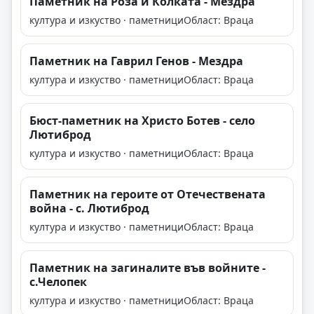
Паметник на Роза и Колката - Мездра
култура и изкуство · паметници
Област: Враца
Паметник на Гаврил Генов - Мездра
култура и изкуство · паметници
Област: Враца
Бюст-паметник на Христо Ботев - село
Лютиброд
култура и изкуство · паметници
Област: Враца
Паметник на героите от Отечествената
война - с. Лютиброд
култура и изкуство · паметници
Област: Враца
Паметник на загиналите във войните -
с.Челопек
култура и изкуство · паметници
Област: Враца