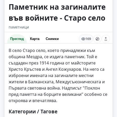
Паметник на загиналите
във войните - Старо село
паметници
169
Преглед
Карта
Снимки
В село Старо село, което принадлежи към
община Мездра, се издига паметник. Той е
създаден през 1914 година от майсторите
Христо Кръстев и Ангел Кожухаров. На него са
изброени имената на загиналите местни
жители в Балканската, Междусъюзническата и
Първата световна война. Надписът "Поклон
пред паметта на борците великани" особено се
откроява и впечатлява.
Категории / Тагове