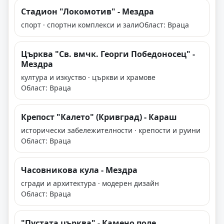
Стадион "Локомотив" - Мездра
спорт · спортни комплекси и зали
Област: Враца
Църква "Св. вмчк. Георги Победоносец" -
Мездра
култура и изкуство · църкви и храмове
Област: Враца
Крепост "Калето" (Кривград) - Караш
исторически забележителности · крепости и руини
Област: Враца
Часовникова кула - Мездра
сгради и архитектура · модерен дизайн
Област: Враца
"Пустата църква" - Камено поле