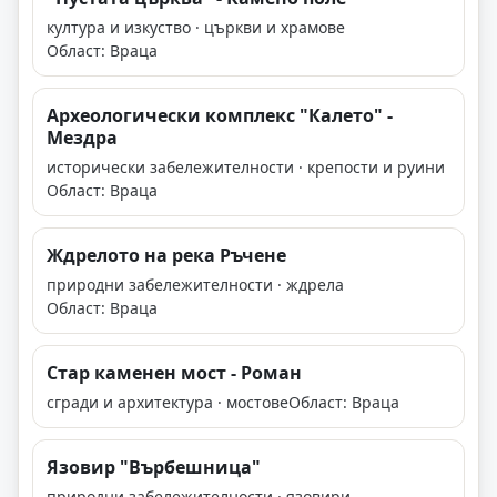
култура и изкуство · църкви и храмове
Област: Враца
Археологически комплекс "Калето" -
Мездра
исторически забележителности · крепости и руини
Област: Враца
Ждрелото на река Ръчене
природни забележителности · ждрела
Област: Враца
Стар каменен мост - Роман
сгради и архитектура · мостове
Област: Враца
Язовир "Върбешница"
природни забележителности · язовири