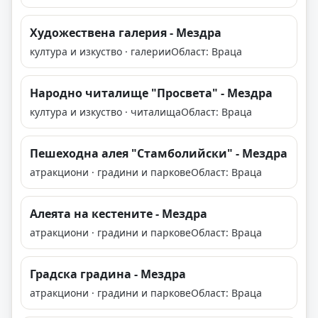
Художествена галерия - Мездра
култура и изкуство · галерии
Област: Враца
Народно читалище "Просвета" - Мездра
култура и изкуство · читалища
Област: Враца
Пешеходна алея "Стамболийски" - Мездра
атракциони · градини и паркове
Област: Враца
Алеята на кестените - Мездра
атракциони · градини и паркове
Област: Враца
Градска градина - Мездра
атракциони · градини и паркове
Област: Враца