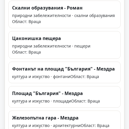
Скални образувания - Роман
природни забележителности · скални образувания
Област: Враца
Цаконишка пещера
природни забележителности · пещери
Област: Враца
Фонтанът на площад "България" - Мездра
култура и изкуство · фонтани
Област: Враца
Площад "България" - Мездра
култура и изкуство · площади
Област: Враца
Железопътна гара - Мездра
култура и изкуство · архитектурни
Област: Враца