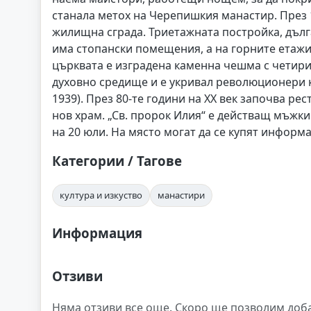
станала метох на Черепишкия манастир. През 1
жилищна сграда. Триетажната постройка, дълга
има стопански помещения, а на горните етажи –
църквата е изградена каменна чешма с четири
духовно средище и е укривал революционери к
1939). През 80-те години на XX век започва ре
нов храм. „Св. пророк Илия“ е действащ мъжк
на 20 юли. На място могат да се купят информ
Категории / Тагове
култура и изкуство
манастири
Информация
Отзиви
Няма отзиви все още. Скоро ще позволим доб