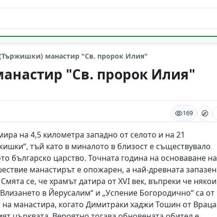
(Тържишки) манастир "Св. пророк Илия"
анастир "Св. пророк Илия"
169
мира на 4,5 километра западно от селото и на 21
жишки“, тъй като в миналото в близост е съществувало
то българско царство. Точната година на основаване на
шествие манастирът е опожарен, а най-древната запазен
Смята се, че храмът датира от XVI век, въпреки че някои
е „Влизането в Йерусалим“ и „Успение Богородично“ са от
то на манастира, когато Димитраки хаджи Тошин от Враца
ят църквата. Вероятно тогава обновената обител е