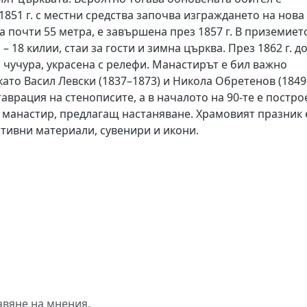
851 г. с местни средства започва изграждането на нова
 почти 55 метра, е завършена през 1857 г. В приземиет
 18 килии, стаи за гости и зимна църква. През 1862 г. д
 чучура, украсена с релефи. Манастирът е бил важно
ато Васил Левски (1837–1873) и Никола Обретенов (1849
ставрация на стенописите, а в началото на 90-те е постро
и манастир, предлагащ настаняване. Храмовият празник 
ативни материали, сувенири и икони.
авяне на мнения.