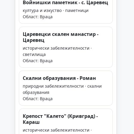
Войнишки паметник - с. Царевец
култура и изкуство · паметници
Област: Враца
Царевецки скален манастир -
Царевец
исторически забележителности ·
светилища
Област: Враца
Скални образувания - Роман
природни забележителности · скални
образувания
Област: Враца
Крепост "Калето" (Кривград) -
Караш
исторически забележителности ·