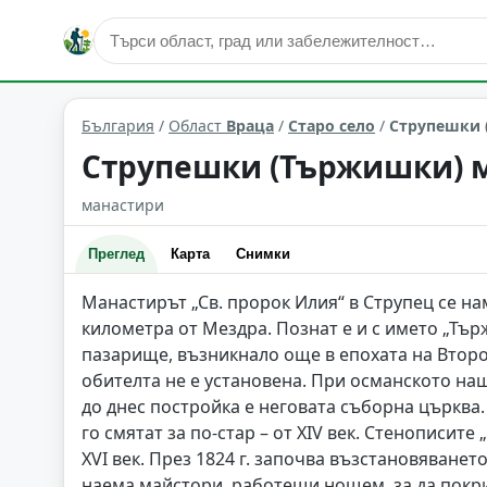
култура и изкуство
Старо село
Област: Враца
България
/
Област
Враца
/
Старо село
/
Струпешки 
Струпешки (Тържишки) м
манастири
Преглед
Карта
Снимки
Манастирът „Св. пророк Илия“ в Струпец се на
километра от Мездра. Познат е и с името „Тър
пазарище, възникнало още в епохата на Второ
обителта не е установена. При османското на
до днес постройка е неговата съборна църква. 
го смятат за по-стар – от XIV век. Стенописит
XVI век. През 1824 г. започва възстановяване
наема майстори, работещи нощем, за да покри