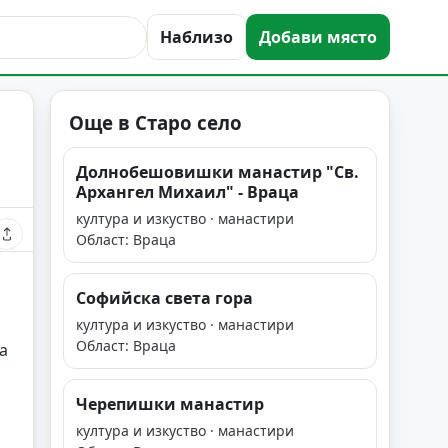
Наблизо
Добави място
Още в Старо село
Долнобешовишки манастир "Св.
Архангел Михаил" - Враца
култура и изкуство · манастири
Област: Враца
Софийска света гора
култура и изкуство · манастири
Област: Враца
а
Черепишки манастир
култура и изкуство · манастири