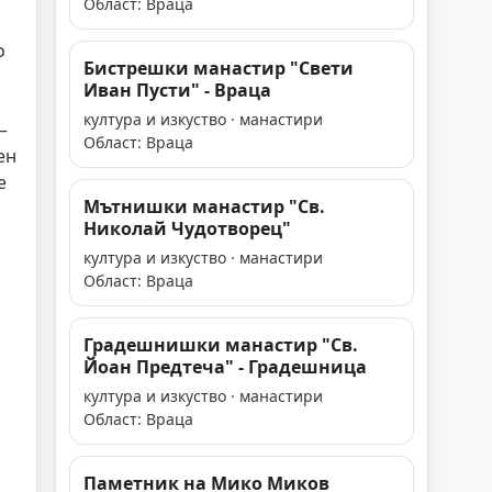
Област: Враца
о
Бистрешки манастир "Свети
о
Иван Пусти" - Враца
култура и изкуство · манастири
–
Област: Враца
ен
е
Мътнишки манастир "Св.
Николай Чудотворец"
култура и изкуство · манастири
Област: Враца
Градешнишки манастир "Св.
Йоан Предтеча" - Градешница
култура и изкуство · манастири
Област: Враца
Паметник на Мико Миков