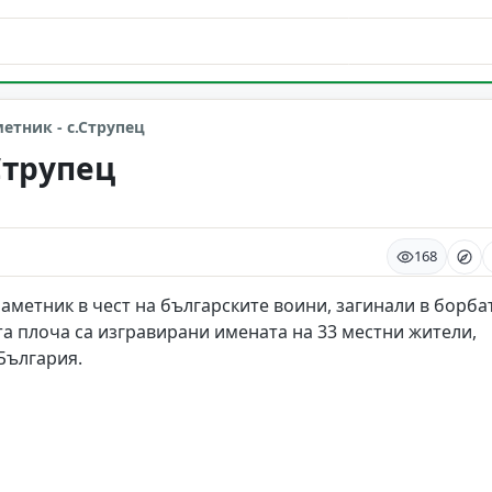
тник - с.Струпец
Струпец
168
паметник в чест на българските воини, загинали в борба
а плоча са изгравирани имената на 33 местни жители,
България.