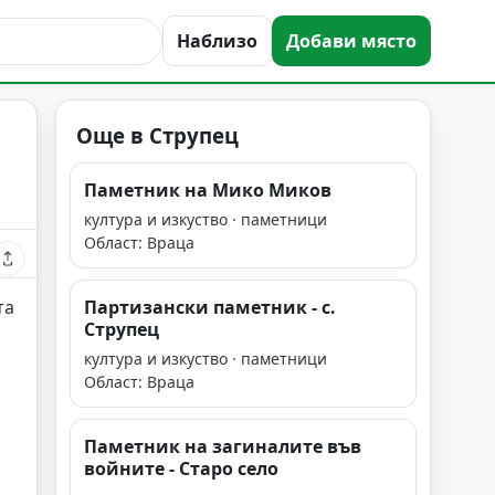
Наблизо
Добави място
Още в Струпец
Паметник на Мико Миков
култура и изкуство · паметници
Област: Враца
та
Партизански паметник - с.
Струпец
култура и изкуство · паметници
Област: Враца
Паметник на загиналите във
войните - Старо село