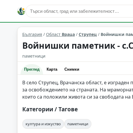
култура и изкуство
Струпец
Област: Враца
България
/
Област
Враца
/
Струпец
/
Войнишки паме
Войнишки паметник - с.
паметници
Преглед
Карта
Снимки
В село Струпец, Врачанска област, е изграден 
за освобождението на страната. На мраморнат
които са положили живота си за свободата на 
Категории / Тагове
култура и изкуство
паметници