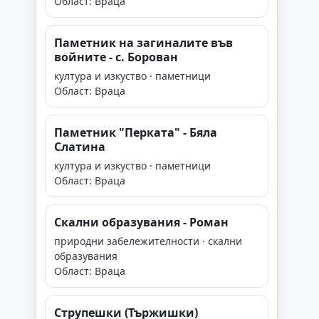
Област: Враца
Паметник на загиналите във
войните - с. Борован
култура и изкуство · паметници
Област: Враца
Паметник "Перката" - Бяла
Слатина
култура и изкуство · паметници
Област: Враца
Скални образувания - Роман
природни забележителности · скални
образувания
Област: Враца
Струпешки (Тържишки)