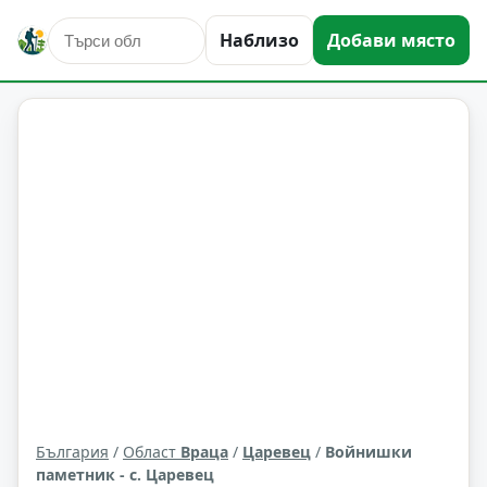
Наблизо
Добави място
култура и изкуство
Царевец
Област: Враца
България
/
Област
Враца
/
Царевец
/
Войнишки
паметник - с. Царевец