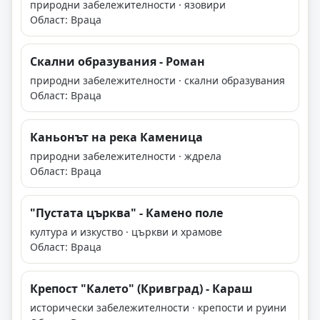
природни забележителности · язовири
Област: Враца
Скални образувания - Роман
природни забележителности · скални образувания
Област: Враца
Каньонът на река Каменица
природни забележителности · ждрела
Област: Враца
"Пустата църква" - Камено поле
култура и изкуство · църкви и храмове
Област: Враца
Крепост "Калето" (Кривград) - Караш
исторически забележителности · крепости и руини