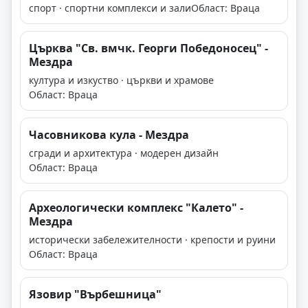
спорт · спортни комплекси и зали
Област: Враца
Църква "Св. вмчк. Георги Победоносец" -
Мездра
култура и изкуство · църкви и храмове
Област: Враца
Часовникова кула - Мездра
сгради и архитектура · модерен дизайн
Област: Враца
Археологически комплекс "Калето" -
Мездра
исторически забележителности · крепости и руини
Област: Враца
Язовир "Върбешница"