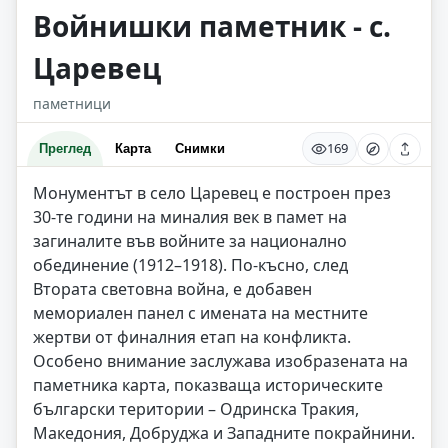
Войнишки паметник - с.
Царевец
паметници
169
Преглед
Карта
Снимки
Монументът в село Царевец е построен през
30-те години на миналия век в памет на
загиналите във войните за национално
обединение (1912–1918). По-късно, след
Втората световна война, е добавен
мемориален панел с имената на местните
жертви от финалния етап на конфликта.
Особено внимание заслужава изобразената на
паметника карта, показваща историческите
български територии – Одринска Тракия,
Македония, Добруджа и Западните покрайнини.