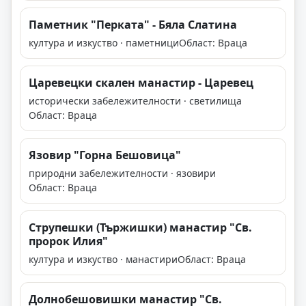
Паметник "Перката" - Бяла Слатина
култура и изкуство · паметници
Област: Враца
Царевецки скален манастир - Царевец
исторически забележителности · светилища
Област: Враца
Язовир "Горна Бешовица"
природни забележителности · язовири
Област: Враца
Струпешки (Тържишки) манастир "Св.
пророк Илия"
култура и изкуство · манастири
Област: Враца
Долнобешовишки манастир "Св.