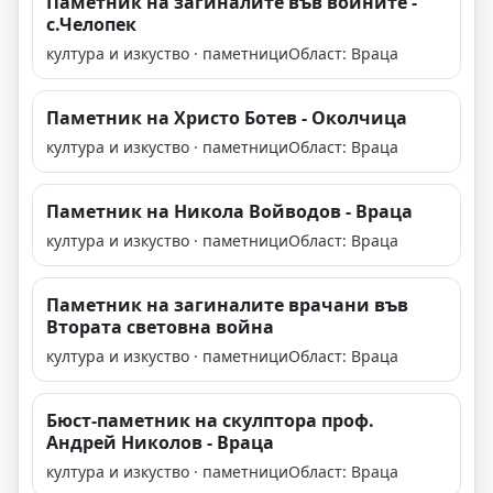
Паметник на загиналите във войните -
с.Челопек
култура и изкуство · паметници
Област: Враца
Паметник на Христо Ботев - Околчица
култура и изкуство · паметници
Област: Враца
Паметник на Никола Войводов - Враца
култура и изкуство · паметници
Област: Враца
Паметник на загиналите врачани във
Втората световна война
култура и изкуство · паметници
Област: Враца
Бюст-паметник на скулптора проф.
Андрей Николов - Враца
култура и изкуство · паметници
Област: Враца