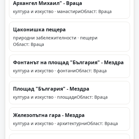
Архангел Михаил" - Враца
култура и изкуство · манастири
Област: Враца
Цаконишка пещера
природни забележителности · пещери
Област: Враца
Фонтанът на площад "България" - Мездра
култура и изкуство · фонтани
Област: Враца
Площад "България" - Мездра
култура и изкуство · площади
Област: Враца
Железопътна гара - Мездра
култура и изкуство · архитектурни
Област: Враца