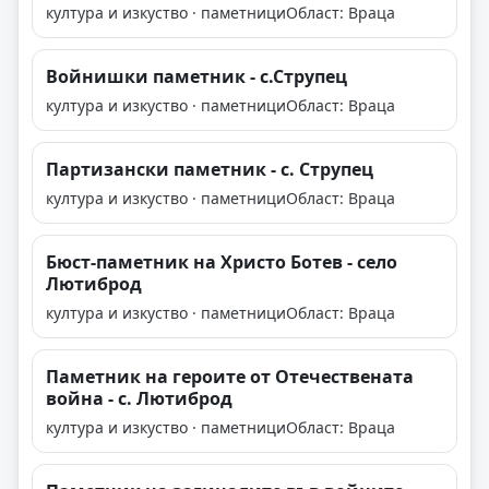
култура и изкуство · паметници
Област: Враца
Войнишки паметник - с.Струпец
култура и изкуство · паметници
Област: Враца
Партизански паметник - с. Струпец
култура и изкуство · паметници
Област: Враца
Бюст-паметник на Христо Ботев - село
Лютиброд
култура и изкуство · паметници
Област: Враца
Паметник на героите от Отечествената
война - с. Лютиброд
култура и изкуство · паметници
Област: Враца