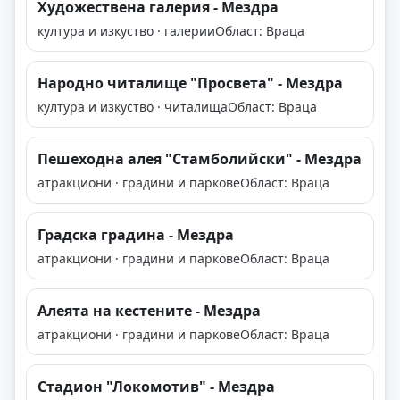
Художествена галерия - Мездра
култура и изкуство · галерии
Област: Враца
Народно читалище "Просвета" - Мездра
култура и изкуство · читалища
Област: Враца
Пешеходна алея "Стамболийски" - Мездра
атракциони · градини и паркове
Област: Враца
Градска градина - Мездра
атракциони · градини и паркове
Област: Враца
Алеята на кестените - Мездра
атракциони · градини и паркове
Област: Враца
Стадион "Локомотив" - Мездра