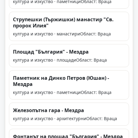
култура и изкуство · паметници
Област: Враца
Струпешки (Тържишки) манастир "Св.
пророк Илия"
култура и изкуство · манастири
Област: Враца
Площад "България" - Мездра
култура и изкуство · площади
Област: Враца
Паметник на Динко Петров (Юшан) -
Мездра
култура и изкуство · паметници
Област: Враца
Железопътна гара - Мездра
култура и изкуство · архитектурни
Област: Враца
Фонтанът на площад "България" - Мездра