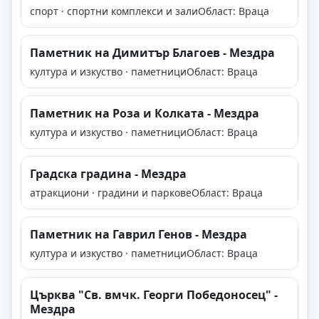
спорт · спортни комплекси и зали
Област: Враца
Паметник на Димитър Благоев - Мездра
култура и изкуство · паметници
Област: Враца
Паметник на Роза и Колката - Мездра
култура и изкуство · паметници
Област: Враца
Градска градина - Мездра
атракциони · градини и паркове
Област: Враца
Паметник на Гаврил Генов - Мездра
култура и изкуство · паметници
Област: Враца
Църква "Св. вмчк. Георги Победоносец" -
Мездра