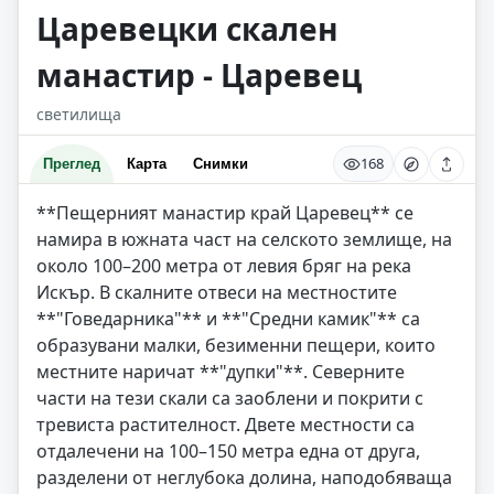
Царевецки скален
манастир - Царевец
светилища
168
Преглед
Карта
Снимки
**Пещерният манастир край Царевец** се
намира в южната част на селското землище, на
около 100–200 метра от левия бряг на река
Искър. В скалните отвеси на местностите
**"Говедарника"** и **"Средни камик"** са
образувани малки, безименни пещери, които
местните наричат **"дупки"**. Северните
части на тези скали са заоблени и покрити с
тревиста растителност. Двете местности са
отдалечени на 100–150 метра една от друга,
разделени от неглубока долина, наподобяваща