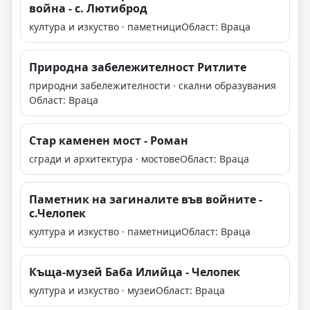
война - с. Лютиброд
култура и изкуство · паметници
Област: Враца
Природна забележителност Ритлите
природни забележителности · скални образувания
Област: Враца
Стар каменен мост - Роман
сгради и архитектура · мостове
Област: Враца
Паметник на загиналите във войните -
с.Челопек
култура и изкуство · паметници
Област: Враца
Къща-музей Баба Илийца - Челопек
култура и изкуство · музеи
Област: Враца