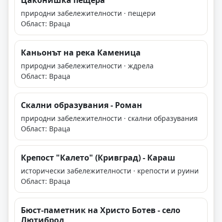
Цаконишка пещера
природни забележителности · пещери
Област: Враца
Каньонът на река Каменица
природни забележителности · ждрела
Област: Враца
Скални образувания - Роман
природни забележителности · скални образувания
Област: Враца
Крепост "Калето" (Кривград) - Караш
исторически забележителности · крепости и руини
Област: Враца
Бюст-паметник на Христо Ботев - село
Лютиброд