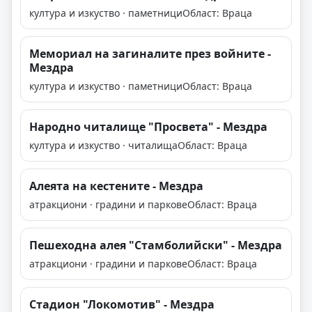
култура и изкуство · паметници
Област: Враца
Мемориал на загиналите през войните -
Мездра
култура и изкуство · паметници
Област: Враца
Народно читалище "Просвета" - Мездра
култура и изкуство · читалища
Област: Враца
Алеята на кестените - Мездра
атракциони · градини и паркове
Област: Враца
Пешеходна алея "Стамболийски" - Мездра
атракциони · градини и паркове
Област: Враца
Стадион "Локомотив" - Мездра