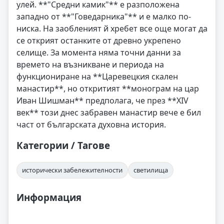
улей. **"Средни камик"** е разположена
западно от **"Говедарника"** и е малко по-
ниска. На заобленият й хребет все още могат да
се открият останките от древно укрепено
селище. За момента няма точни данни за
времето на възникване и периода на
функциониране на **Царевецкия скален
манастир**, но откритият **монограм на цар
Иван Шишман** предполага, че през **XIV
век** този днес забравен манастир вече е бил
част от българската духовна история.
Категории / Тагове
исторически забележителности
светилища
Информация