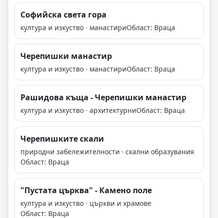
Софийска света гора
култура и изкуство · манастири
Област: Враца
Черепишки манастир
култура и изкуство · манастири
Област: Враца
Рашидова къща - Черепишки манастир
култура и изкуство · архитектурни
Област: Враца
Черепишките скали
природни забележителности · скални образувания
Област: Враца
"Пустата църква" - Камено поле
култура и изкуство · църкви и храмове
Област: Враца