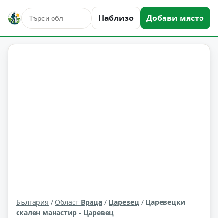
Наблизо
Добави място
исторически забележителности
Царевец
Област: Враца
България
/
Област
Враца
/
Царевец
/
Царевецки
скален манастир - Царевец