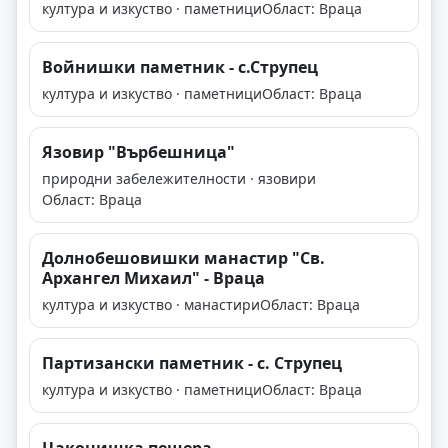
култура и изкуство · паметници
Област: Враца
Войнишки паметник - с.Струпец
култура и изкуство · паметници
Област: Враца
Язовир "Върбешница"
природни забележителности · язовири
Област: Враца
Долнобешовишки манастир "Св.
Архангел Михаил" - Враца
култура и изкуство · манастири
Област: Враца
Партизански паметник - с. Струпец
култура и изкуство · паметници
Област: Враца