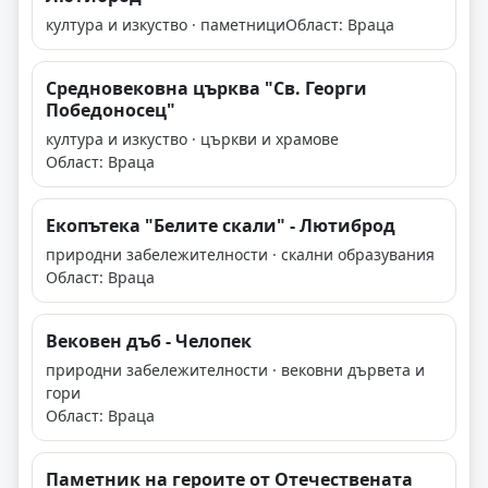
култура и изкуство · паметници
Област: Враца
Средновековна църква "Св. Георги
Победоносец"
култура и изкуство · църкви и храмове
Област: Враца
Екопътека "Белите скали" - Лютиброд
природни забележителности · скални образувания
Област: Враца
Вековен дъб - Челопек
природни забележителности · вековни дървета и
гори
Област: Враца
Паметник на героите от Отечествената