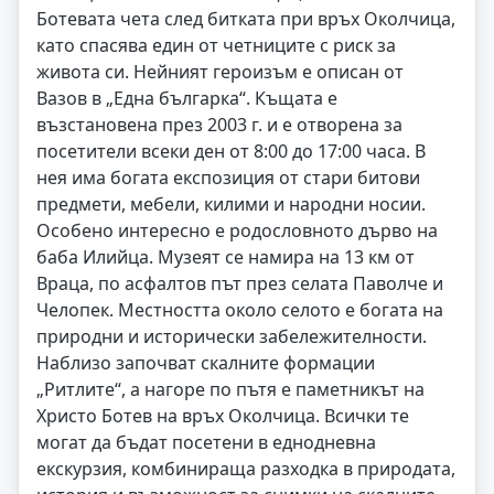
Ботевата чета след битката при връх Околчица,
като спасява един от четниците с риск за
живота си. Нейният героизъм е описан от
Вазов в „Една българка“. Къщата е
възстановена през 2003 г. и е отворена за
посетители всеки ден от 8:00 до 17:00 часа. В
нея има богата експозиция от стари битови
предмети, мебели, килими и народни носии.
Особено интересно е родословното дърво на
баба Илийца. Музеят се намира на 13 км от
Враца, по асфалтов път през селата Паволче и
Челопек. Местността около селото е богата на
природни и исторически забележителности.
Наблизо започват скалните формации
„Ритлите“, а нагоре по пътя е паметникът на
Христо Ботев на връх Околчица. Всички те
могат да бъдат посетени в еднодневна
екскурзия, комбинираща разходка в природата,