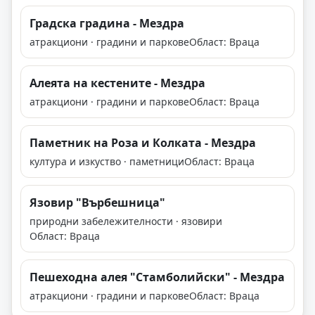
Градска градина - Мездра
атракциони · градини и паркове
Област: Враца
Алеята на кестените - Мездра
атракциони · градини и паркове
Област: Враца
Паметник на Роза и Колката - Мездра
култура и изкуство · паметници
Област: Враца
Язовир "Върбешница"
природни забележителности · язовири
Област: Враца
Пешеходна алея "Стамболийски" - Мездра
атракциони · градини и паркове
Област: Враца