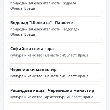
природни забележителности · ждрела
Област: Враца
Водопад "Шопката" - Паволче
природни забележителности · водопади
Област: Враца
Софийска света гора
култура и изкуство · манастири
Област: Враца
Черепишки манастир
култура и изкуство · манастири
Област: Враца
Рашидова къща - Черепишки манастир
култура и изкуство · архитектурни
Област: Враца