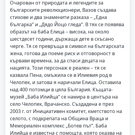
Очарован от природата и легендите за
българските революционери, Вазов създава
стихове и два знаменити разказа – „Една
българка“ и „Дядо Йоцо гледа“. В тях се появява
образът на баба Елица – висока, на около
шестдесет години, държаща дете в скъсано
черге. Тя се превръща в символ на българската
жена, готова да поеме риск и отговорност в
кървави времена, за да спаси децата на
нацията. Този персонаж е реален – тя се
казвала Пена, омъжила се в Илиевия род в
Челопек, и затова я наричали Елица. Оставила
над 400 потомци в цяла България. Къщата-
музей „Баба Илийца“ се намира в центъра на
село Челопек, Врачанско. Създадена е през
2003 г. от Инициативен комитет, кметството на
селото, с подкрепата на Община Враца и
Мемориален комплекс „Ботев път“. Баба
Илийца е известна с помощта, която оказва на