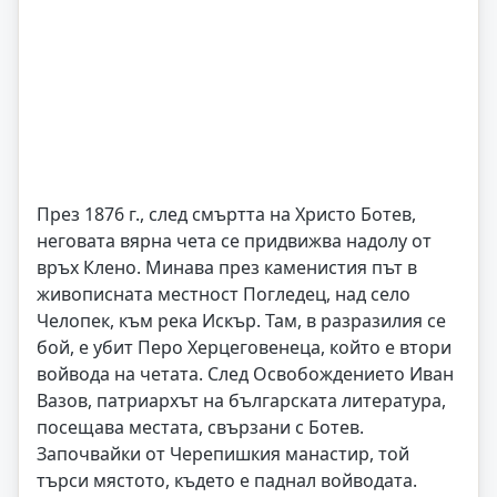
През 1876 г., след смъртта на Христо Ботев,
неговата вярна чета се придвижва надолу от
връх Клено. Минава през каменистия път в
живописната местност Погледец, над село
Челопек, към река Искър. Там, в разразилия се
бой, е убит Перо Херцеговенеца, който е втори
войвода на четата. След Освобождението Иван
Вазов, патриархът на българската литература,
посещава местата, свързани с Ботев.
Започвайки от Черепишкия манастир, той
търси мястото, където е паднал войводата.