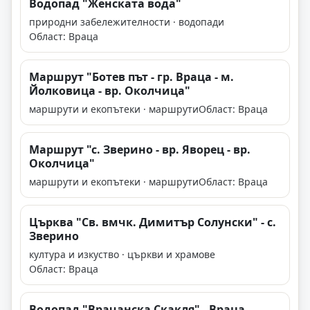
Водопад "Женската вода"
природни забележителности · водопади
Област: Враца
Маршрут "Ботев път - гр. Враца - м.
Йолковица - вр. Околчица"
маршрути и екопътеки · маршрути
Област: Враца
Маршрут "с. Зверино - вр. Яворец - вр.
Околчица"
маршрути и екопътеки · маршрути
Област: Враца
Църква "Св. вмчк. Димитър Солунски" - с.
Зверино
култура и изкуство · църкви и храмове
Област: Враца
Водопад "Врачанска Скакля" - Враца