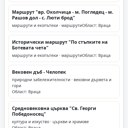
Маршрут "вр. Околчица - м. Погледец - м.
Рашов дол - с. Люти брод"
маршрути и екопътеки · маршрути
Област: Враца
Исторически маршрут "По стъпките на
Ботевата чета"
маршрути и екопътеки · маршрути
Област: Враца
Вековен дъб - Челопек
природни забележителности · вековни дървета и
гори
Област: Враца
Средновековна църква "Св. Георги
Победоносец"
култура и изкуство · църкви и храмове
Област: Враца