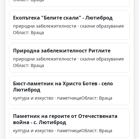
Екопътека "Белите скали" - Лютиброд
природни забележителности · скални образувания
Област: Враца
Природна забележителност Ритлите
природни забележителности · скални образувания
Област: Враца
Бюст-паметник на Христо Ботев - село
Лютиброд
култура и изкуство · паметници
Област: Враца
Паметник на героите от Отечествената
война - с. Лютиброд
култура и изкуство · паметници
Област: Враца