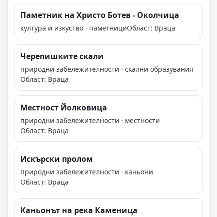
Паметник на Христо Ботев - Околчица
култура и изкуство · паметници
Област: Враца
Черепишките скали
природни забележителности · скални образувания
Област: Враца
Местност Йолковица
природни забележителности · местности
Област: Враца
Искърски пролом
природни забележителности · каньони
Област: Враца
Каньонът на река Каменица