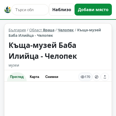
Наблизо
Добави място
култура и изкуство
Челопек
Област: Враца
България
/
Област
Враца
/
Челопек
/
Къща-музей
Баба Илийца - Челопек
Къща-музей Баба
Илийца - Челопек
музеи
170
Преглед
Карта
Снимки