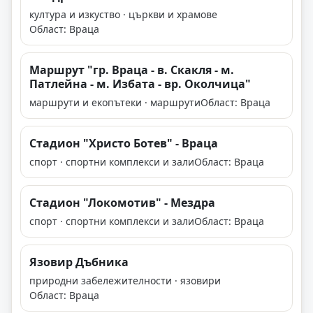
култура и изкуство · църкви и храмове
Област: Враца
Маршрут "гр. Враца - в. Скакля - м.
Патлейна - м. Избата - вр. Околчица"
маршрути и екопътеки · маршрути
Област: Враца
Стадион "Христо Ботев" - Враца
спорт · спортни комплекси и зали
Област: Враца
Стадион "Локомотив" - Мездра
спорт · спортни комплекси и зали
Област: Враца
Язовир Дъбника
природни забележителности · язовири
Област: Враца