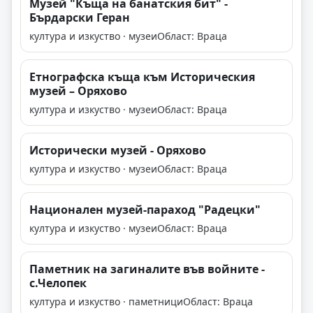
Музей "Къща на банатския бит" -
Бърдарски Геран
култура и изкуство · музеи
Област: Враца
Етнографска къща към Историческия
музей – Оряхово
култура и изкуство · музеи
Област: Враца
Исторически музей - Оряхово
култура и изкуство · музеи
Област: Враца
Национален музей-параход "Радецки"
култура и изкуство · музеи
Област: Враца
Паметник на загиналите във войните -
с.Челопек
култура и изкуство · паметници
Област: Враца