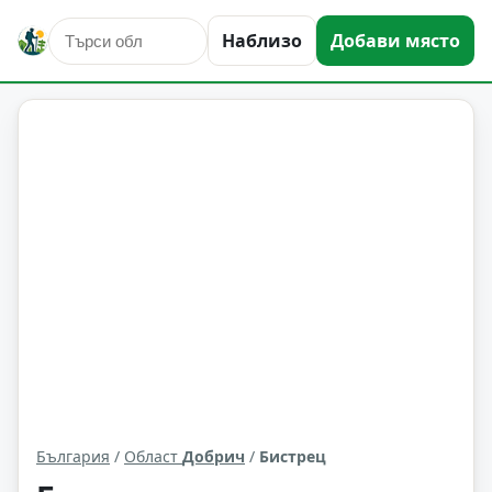
Наблизо
Добави място
Бистрец
Област: Добрич
България
/
Област
Добрич
/
Бистрец