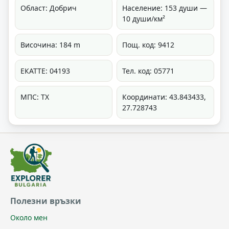
Област: Добрич
Население: 153 души —
10 души/км²
Височина: 184 m
Пощ. код: 9412
ЕКАТТЕ: 04193
Тел. код: 05771
МПС: ТХ
Координати: 43.843433,
27.728743
Полезни връзки
Около мен