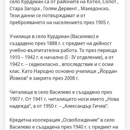
село Курдуман са от районите на Котел, Сопот ,
Стара Загора , Голям Дервент , Македонско.
Тези данни се потвърждават и от
преброяването на населението през 1905 г.
Училище в село Курдуман (Василево) е
създадено през 1888 г. с предмет на дейност
учебно-възпитателна работа. То през периода
1910 – 1942 г. е начално (I - IV отделение), а от
1942 г. – седмокласно , впоследствие и с осми
клас. Като Народно основно училище „Йордан
Йовков“ е закрито през 2008 г.
Читалище в село Василево е създадено през
1907 г. От 1941 г. читалището носи името „Нова
надежда“, а от 1950 г. – „Александър Гичев“.
Кредитна кооперация „Освобождение“ в село
Василево е създадена през 1940 г. с предмет на