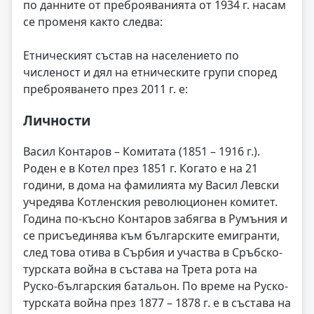
по данните от преброяванията от 1934 г. насам
се променя както следва:
Етническият състав на населението по
численост и дял на етническите групи според
преброяването през 2011 г. е:
Личности
Васил Контаров – Комитата (1851 – 1916 г.).
Роден е в Котел през 1851 г. Когато е на 21
години, в дома на фамилията му Васил Левски
учредява Котленския революционен комитет.
Година по-късно Контаров забягва в Румъния и
се присъединява към българските емигранти,
след това отива в Сърбия и участва в Сръбско-
турската война в състава на Трета рота на
Руско-българския батальон. По време на Руско-
турската война през 1877 – 1878 г. е в състава на