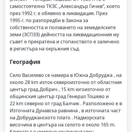
самостоятелно ТКЗС „Александър Гичев“, което
през 1992 г. е обявено в ликвидация. През
1995 г. по разпоредби в Закона за
собствеността и ползването на земеделските
земи (ЗСПЗЗ) дейността на ликвидационния му
съвет е прекратена и стопанството е заличено
в регистъра на окръжния съд.
География
Село Василево се намира в Южна Добруджа , на
около 28 km изток-североизточно от областния
център град Добрич , 15 km югоизточно от
общинския център град Генерал Тошево и
22 km северно от град Балчик . Разположено е в
Източната Дунавска равнина , в източната част
на Добруджанското плато . Надморската
височина в центъра на селото е около 165 m.
Климатът е умерено континентален .