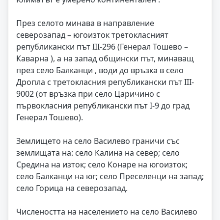
През селото минава в направление
северозапад – югоизток третокласният
републикански път III-296 (Генерал Тошево –
Каварна ), а на запад общински път, минаващ
през село Балканци , води до връзка в село
Дропла с третокласния републикански път III-
9002 (от връзка при село Царичино с
първокласния републикански път I-9 до град
Генерал Тошево).
Землището на село Василево граничи със
землищата на: село Калина на север; село
Средина на изток; село Конаре на югоизток;
село Балканци на юг; село Преселенци на запад;
село Горица на северозапад.
Числеността на населението на село Василево