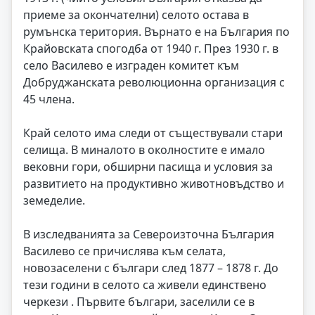
приеме за окончателни) селото остава в
румънска територия. Върнато е на България по
Крайовската спогодба от 1940 г. През 1930 г. в
село Василево е изграден комитет към
Добруджанската революционна организация с
45 члена.
Край селото има следи от съществували стари
селища. В миналото в околностите е имало
вековни гори, обширни пасища и условия за
развитието на продуктивно животновъдство и
земеделие.
В изследванията за Североизточна България
Василево се причислява към селата,
новозаселени с българи след 1877 – 1878 г. До
тези години в селото са живели единствено
черкези . Първите българи, заселили се в