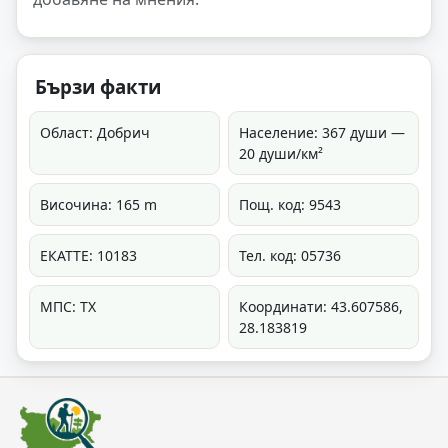
Бързи факти
Област: Добрич
Население: 367 души —
20 души/км²
Височина: 165 m
Пощ. код: 9543
ЕКАТТЕ: 10183
Тел. код: 05736
МПС: ТХ
Координати: 43.607586,
28.183819