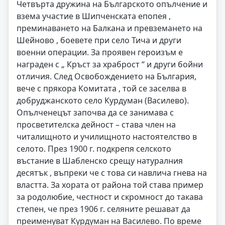
Четвърта дружина на Българското опълчение и
взема участие в Шипченската епопея ,
преминаването на Балкана и превземането на
Шейново , боевете при село Тича и други
военни операции. За проявен героизъм е
награден с „ Кръст за храброст “ и други бойни
отличия. След Освобождението на България,
вече с прякора Комитата , той се заселва в
добруджанското село Курдуман (Василево).
Опълченецът започва да се занимава с
просветителска дейност – става член на
читалищното и училищното настоятелство в
селото. През 1900 г. подкрепя селското
въстание в Шабленско срещу натуралния
десятък , въпреки че с това си навлича гнева на
властта. За хората от района той става пример
за родолюбие, честност и скромност до такава
степен, че през 1906 г. селяните решават да
преименуват Курдуман на Василево. По време