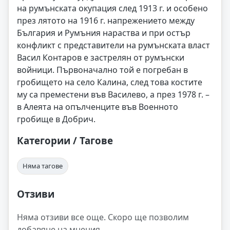
на румънската окупация след 1913 г. и особено
през лятото на 1916 г. напрежението между
България и Румъния нараства и при остър
конфликт с представители на румънската власт
Васил Контаров е застрелян от румънски
войници. Първоначално той е погребан в
гробището на село Калина, след това костите
му са преместени във Василево, а през 1978 г. –
в Алеята на опълченците във Военното
гробище в Добрич.
Категории / Тагове
Няма тагове
Отзиви
Няма отзиви все още. Скоро ще позволим
добавяне на мнения.