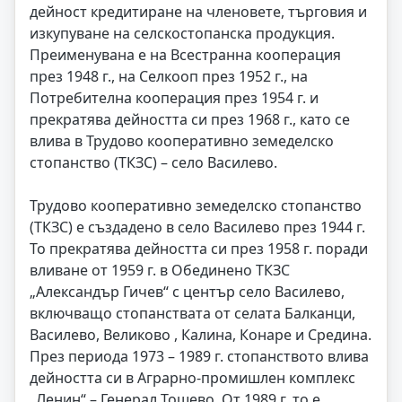
дейност кредитиране на членовете, търговия и
изкупуване на селскостопанска продукция.
Преименувана е на Всестранна кооперация
през 1948 г., на Селкооп през 1952 г., на
Потребителна кооперация през 1954 г. и
прекратява дейността си през 1968 г., като се
влива в Трудово кооперативно земеделско
стопанство (ТКЗС) – село Василево.
Трудово кооперативно земеделско стопанство
(ТКЗС) е създадено в село Василево през 1944 г.
То прекратява дейността си през 1958 г. поради
вливане от 1959 г. в Обединено ТКЗС
„Александър Гичев“ с център село Василево,
включващо стопанствата от селата Балканци,
Василево, Великово , Калина, Конаре и Средина.
През периода 1973 – 1989 г. стопанството влива
дейността си в Аграрно-промишлен комплекс
„Ленин“ – Генерал Тошево. От 1989 г. то е