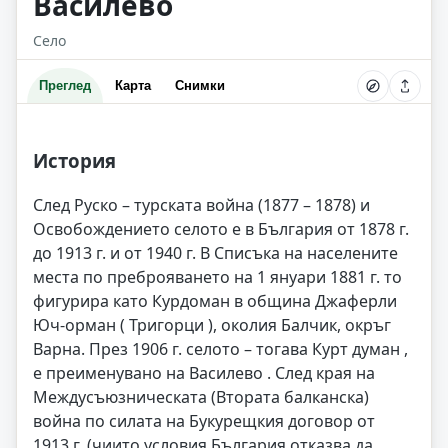
Василево
Село
Преглед
Карта
Снимки
История
След Руско – турската война (1877 – 1878) и
Освобождението селото е в България от 1878 г.
до 1913 г. и от 1940 г. В Списъка на населените
места по преброяването на 1 януари 1881 г. то
фигурира като Курдоман в община Джаферли
Юч-орман ( Тригорци ), околия Балчик, окръг
Варна. През 1906 г. селото – тогава Курт думан ,
е преименувано на Василево . След края на
Междусъюзническата (Втората балканска)
война по силата на Букурещкия договор от
1913 г. (чиито условия България отказва да