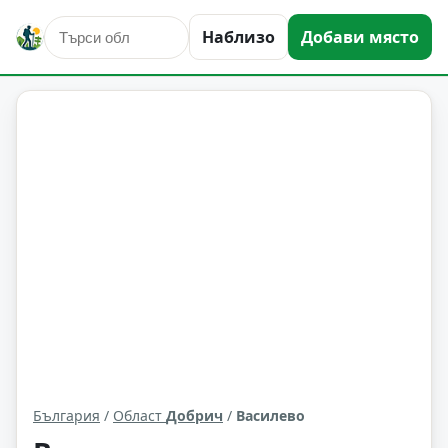
Наблизо
Добави място
Василево
Област: Добрич
България
/
Област
Добрич
/
Василево