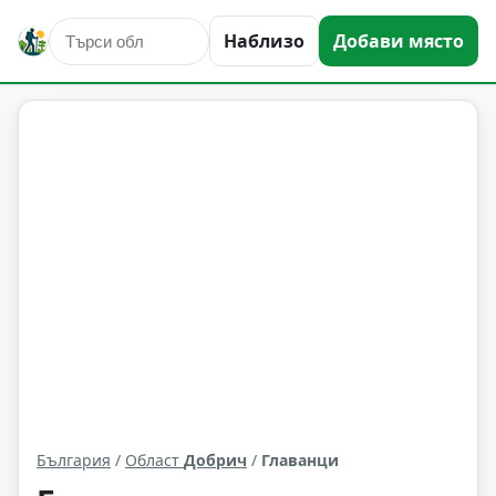
Наблизо
Добави място
Главанци
Област: Добрич
България
/
Област
Добрич
/
Главанци