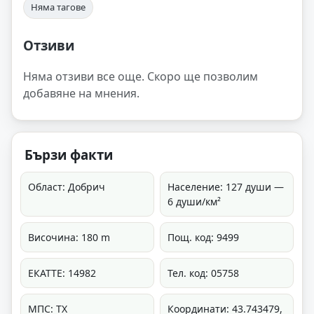
Няма тагове
Отзиви
Няма отзиви все още. Скоро ще позволим
добавяне на мнения.
Бързи факти
Област: Добрич
Население: 127 души —
6 души/км²
Височина: 180 m
Пощ. код: 9499
ЕКАТТЕ: 14982
Тел. код: 05758
МПС: ТХ
Координати: 43.743479,