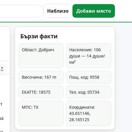
Наблизо
Добави място
Бързи факти
Област: Добрич
Население: 106
души — 14 души/
км²
Височина: 167 m
Пощ. код: 9558
ЕКАТТЕ: 18575
Тел. код: 05734
от
МПС: ТХ
Координати:
43.651146,
ва
28.165125