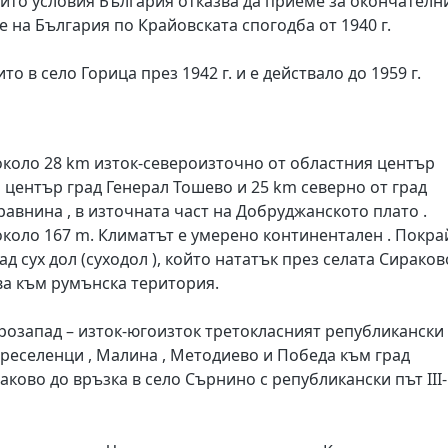
чиито условия България отказва да приеме за окончателн
е на България по Крайовската спогодба от 1940 г.
 в село Горица през 1942 г. и е действало до 1959 г.
около 28 km изток-североизточно от областния център
 център град Генерал Тошево и 25 km северно от град
равнина , в източната част на Добруджанското плато .
около 167 m. Климатът е умерено континентален . Покра
 сух дол (суходол ), който нататък през селата Сираков
а към румънска територия.
розапад – изток-югоизток третокласният републикански
а Преселенци , Малина , Методиево и Победа към град
аково до връзка в село Сърнино с републикански път III-