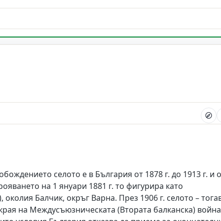
обождението селото е в България от 1878 г. до 1913 г. и 
рояването на 1 януари 1881 г. то фигурира като
околия Балчик, окръг Варна. През 1906 г. селото – тога
 края на Междусъюзническата (Втората балканска) война