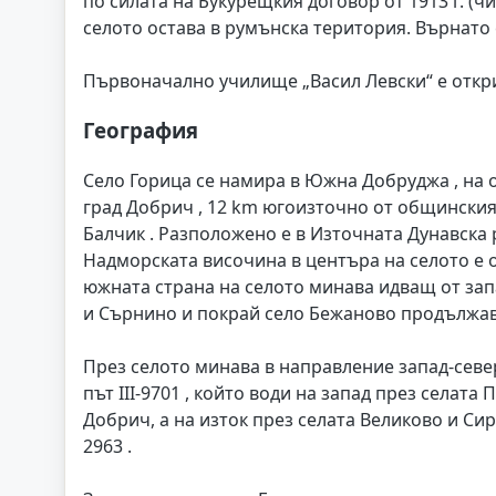
по силата на Букурещкия договор от 1913 г. (
селото остава в румънска територия. Върнато 
Първоначално училище „Васил Левски“ е открито
География
Село Горица се намира в Южна Добруджа , на 
град Добрич , 12 km югоизточно от общинския
Балчик . Разположено е в Източната Дунавска 
Надморската височина в центъра на селото е 
южната страна на селото минава идващ от запад
и Сърнино и покрай село Бежаново продължав
През селото минава в направление запад-севе
път III-9701 , който води на запад през селат
Добрич, а на изток през селата Великово и Сир
2963 .