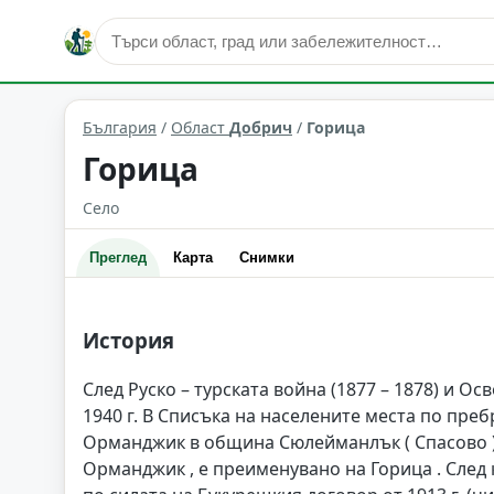
Горица
Област: Добрич
България
/
Област
Добрич
/
Горица
Горица
Село
Преглед
Карта
Снимки
История
След Руско – турската война (1877 – 1878) и Осв
1940 г. В Списъка на населените места по преб
Орманджик в община Сюлейманлък ( Спасово ), 
Орманджик , е преименувано на Горица . След