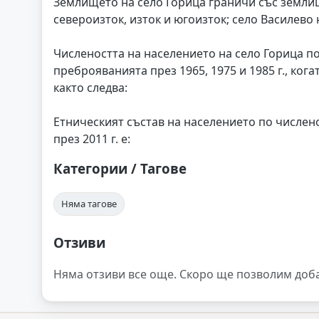
Землището на село Горица граничи със землищ
североизток, изток и югоизток; село Василево 
Числеността на населението на село Горица по
преброяванията през 1965, 1975 и 1985 г., ког
както следва:
Етническият състав на населението по числен
през 2011 г. е:
Категории / Тагове
Няма тагове
Отзиви
Няма отзиви все още. Скоро ще позволим доб