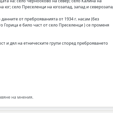
ата на: село Чернооково на север; село Калина на
на юг; село Преселенци на югозапад, запад и северозапа
 данните от преброяванията от 1934 г. насам (без
ато Горица е било част от село Преселенци ) се променя
ост и дял на етническите групи според преброяването
авяне на мнения.