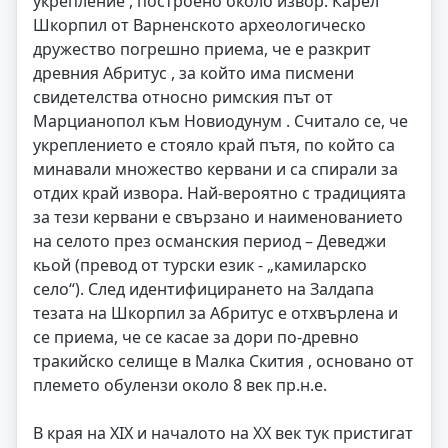
укрепление , построено около извор. Карел
Шкорпил от Варненското археологическо
дружество погрешно приема, че е разкрит
древния Абритус , за който има писмени
свидетелства относно римския път от
Марцианопол към Новиодунум . Считало се, че
укреплението е стояло край пътя, по който са
минавали множество кервани и са спирали за
отдих край извора. Най-вероятно с традицията
за тези кервани е свързано и наименованието
на селото през османския период – Деведжи
кьой (превод от турски език - „камиларско
село“). След идентифицирането на Залдапа
тезата на Шкорпил за Абритус е отхвърлена и
се приема, че се касае за дори по-древно
тракийско селище в Малка Скития , основано от
племето обулензи около 8 век пр.н.е.
В края на ХІХ и началото на ХХ век тук пристигат