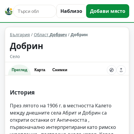
Наблизо
Добави място
Добрин
Област: Добрич
България
/
Област
Добрич
/
Добрин
Добрин
Село
Преглед
Карта
Снимки
История
През лятото на 1906 г. в местността Калето
между днешните села Абрит и Добрин са
открити останки от Античността ,
първоначално интерпретирани като римско