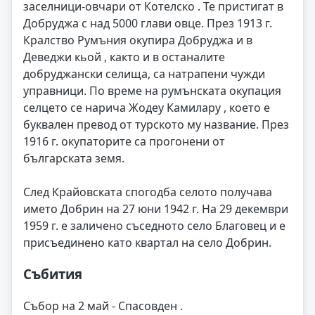
заселници-овчари от Котелско . Те пристигат в
Добруджа с над 5000 глави овце. През 1913 г.
Кралство Румъния окупира Добруджа и в
Деведжи кьой , както и в останалите
добруджански селища, са натрапени чужди
управници. По време на румънската окупация
селцето се нарича Жодеу Камилару , което е
буквален превод от турското му название. През
1916 г. окупаторите са прогонени от
българската земя.
След Крайовската спогодба селото получава
името Добрин на 27 юни 1942 г. На 29 декември
1959 г. е заличено съседното село Благовец и е
присъединено като квартал на село Добрин.
Събития
Събор на 2 май - Спасовден .