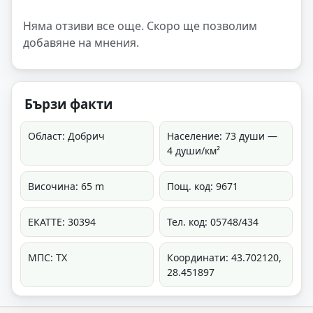
Няма отзиви все още. Скоро ще позволим
добавяне на мнения.
Бързи факти
Област: Добрич
Население: 73 души —
4 души/км²
Височина: 65 m
Пощ. код: 9671
ЕКАТТЕ: 30394
Тел. код: 05748/434
МПС: ТХ
Координати: 43.702120,
28.451897