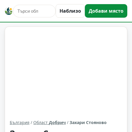
Наблизо
Добави място
Захари Стояново
Област: Добрич
България
/
Област
Добрич
/
Захари Стояново