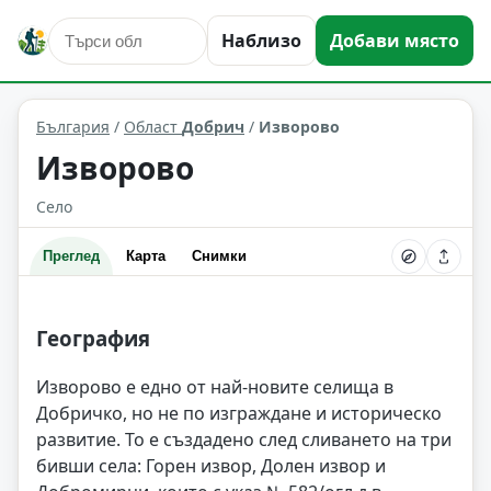
Наблизо
Добави място
Изворово
Област: Добрич
България
/
Област
Добрич
/
Изворово
Изворово
Село
Преглед
Карта
Снимки
География
Изворово е едно от най-новите селища в
Добричко, но не по изграждане и историческо
развитие. То е създадено след сливането на три
бивши села: Горен извор, Долен извор и