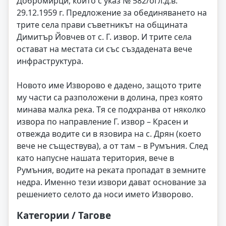
Добромирци, които с указ № 582/огл.д.в.
29.12.1959 г. Предложение за обединяването на
трите села прави съветникът на общината
Димитър Йовчев от с. Г. извор. И трите села
остават на местата си със създадената вече
инфраструктура.
Новото име Изворово е дадено, защото трите
му части са разположени в долина, през която
минава малка река. Тя се подхранва от няколко
извора по направление Г. извор – Красен и
отвежда водите си в язовира на с. Дрян (което
вече не съществува), а от там – в Румъния. След
като напусне нашата територия, вече в
Румъния, водите на реката пропадат в земните
недра. Именно тези извори дават основание за
решението селото да носи името Изворово.
Категории / Тагове