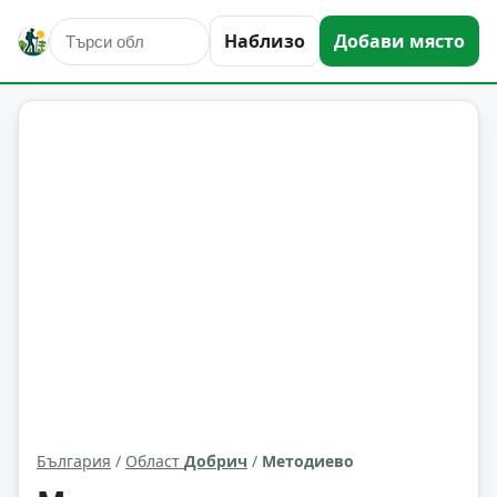
Наблизо
Добави място
Методиево
Област: Добрич
България
/
Област
Добрич
/
Методиево