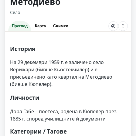
Методиево
Село
Преглед
Карта
Снимки
История
На 29 декември 1959 г. е заличено село
Верижари (бивше Кьостекчилер) и е
присъединено като квартал на Методиево
(бивше Кюпелер).
Личности
Дора Габе – поетеса, родена в Кюпелер през
1885 г. според училищните ѝ документи
Категории / Тагове