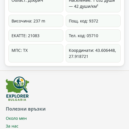
Област: Добрич
Население: 1 032 души
— 42 души/км²
Височина: 237 m
Пощ. код: 9372
ЕКАТТЕ: 21083
Тел. код: 05710
МПС: ТХ
Координати: 43.606448,
27.918721
Полезни връзки
Около мен
За нас