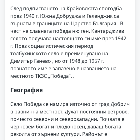
След подписването на Крайовската спогодба
през 1940 г. Южна Добруджа и Геленджик са
върнати в границите на Царство България . В
чест на славната победа ню ген. Кантарджиев
селото получава настоящото си име през 1942
г. През социалистическия период
толбухинското село е преименувано на
Димитър Ганево , но от 1948 до 1957 г.
познатото име е запазено в названието на
местното ТКЗС „Победа”. .
География
Село Победа се намира източно от град Добрич
в равнинна местност. Духат постоянни ветрове,
по-често северни и северозападни. Почвата е
чернозем богат и плодоносен, даващ богата
реколта от зърнени култури. Районът е