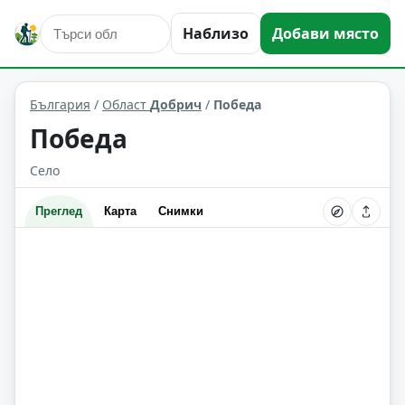
Наблизо
Добави място
Победа
Област: Добрич
България
/
Област
Добрич
/
Победа
Победа
Село
Преглед
Карта
Снимки