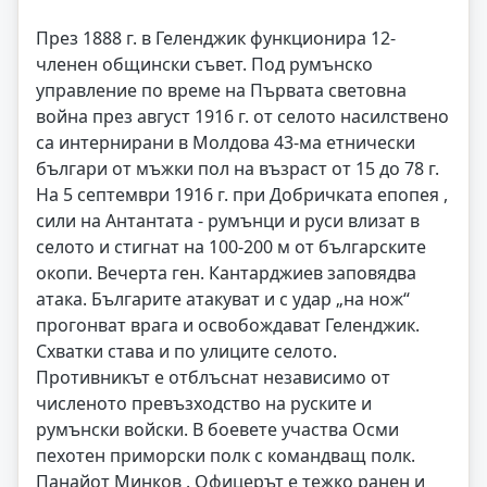
През 1888 г. в Геленджик функционира 12-
членен общински съвет. Под румънско
управление по време на Първата световна
война през август 1916 г. от селото насилствено
са интернирани в Молдова 43-ма етнически
българи от мъжки пол на възраст от 15 до 78 г.
На 5 септември 1916 г. при Добричката епопея ,
сили на Антантата - румънци и руси влизат в
селото и стигнат на 100-200 м от българските
окопи. Вечерта ген. Кантарджиев заповядва
атака. Българите атакуват и с удар „на нож“
прогонват врага и освобождават Геленджик.
Схватки става и по улиците селото.
Противникът е отблъснат независимо от
численото превъзходство на руските и
румънски войски. В боевете участва Осми
пехотен приморски полк с командващ полк.
Панайот Минков . Офицерът е тежко ранен и