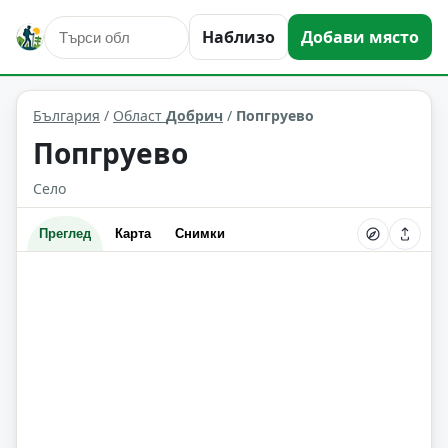
Наблизо
Добави място
Попгруево
Област: Добрич
България
/
Област
Добрич
/
Попгруево
Попгруево
Село
Преглед
Карта
Снимки