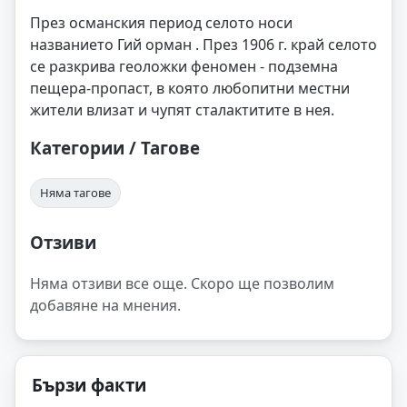
През османския период селото носи
названието Гий орман . През 1906 г. край селото
се разкрива геоложки феномен - подземна
пещера-пропаст, в която любопитни местни
жители влизат и чупят сталактитите в нея.
Категории / Тагове
Няма тагове
Отзиви
Няма отзиви все още. Скоро ще позволим
добавяне на мнения.
Бързи факти