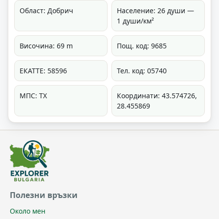
Област: Добрич
Население: 26 души —
1 души/км²
Височина: 69 m
Пощ. код: 9685
ЕКАТТЕ: 58596
Тел. код: 05740
МПС: ТХ
Координати: 43.574726,
28.455869
Полезни връзки
Около мен