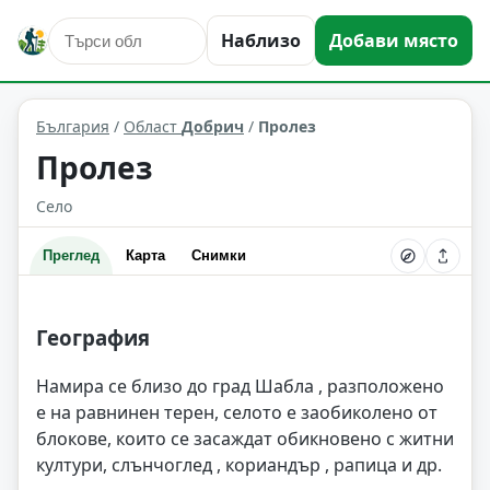
Наблизо
Добави място
Пролез
Област: Добрич
България
/
Област
Добрич
/
Пролез
Пролез
Село
Преглед
Карта
Снимки
География
Намира се близо до град Шабла , разположено
е на равнинен терен, селото е заобиколено от
блокове, които се засаждат обикновено с житни
култури, слънчоглед , кориандър , рапица и др.