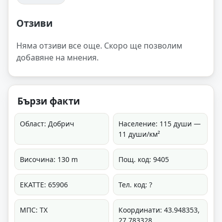
Отзиви
Няма отзиви все още. Скоро ще позволим
добавяне на мнения.
Бързи факти
Област: Добрич
Население: 115 души —
11 души/км²
Височина: 130 m
Пощ. код: 9405
ЕКАТТЕ: 65906
Тел. код: ?
МПС: ТХ
Координати: 43.948353,
27.783328