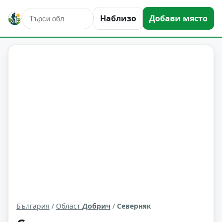
Наблизо
Добави място
Северняк
Област: Добрич
България
/
Област
Добрич
/
Северняк