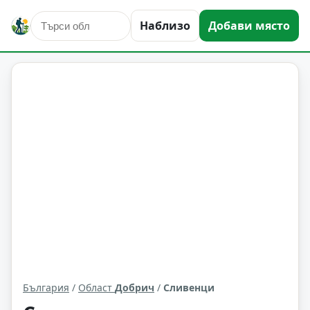
Наблизо
Добави място
Сливенци
Област: Добрич
България
/
Област
Добрич
/
Сливенци