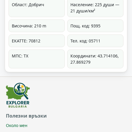
Област: Добрич
Население: 225 души —
21 души/км²
Височина: 210 m
Пощ. код: 9395
ЕКАТТЕ: 70812
Тел. код: 05711
МПС: ТХ
Координати: 43.714106,
27.869279
Полезни връзки
Около мен