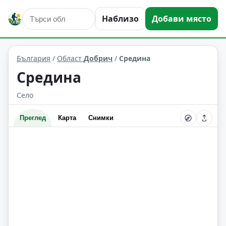
Наблизо
Добави място
Средина
Област: Добрич
България
/
Област
Добрич
/
Средина
Средина
Село
Преглед
Карта
Снимки