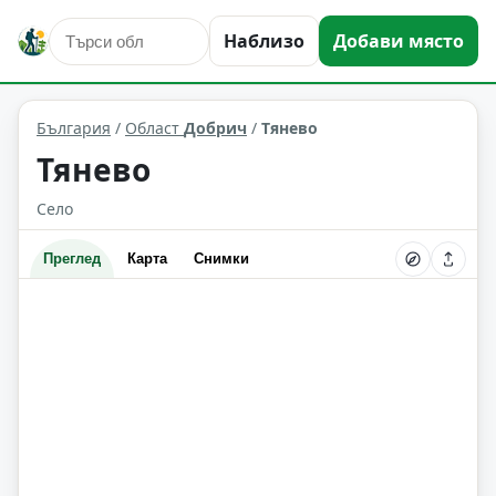
Наблизо
Добави място
Тянево
Област: Добрич
България
/
Област
Добрич
/
Тянево
Тянево
Село
Преглед
Карта
Снимки