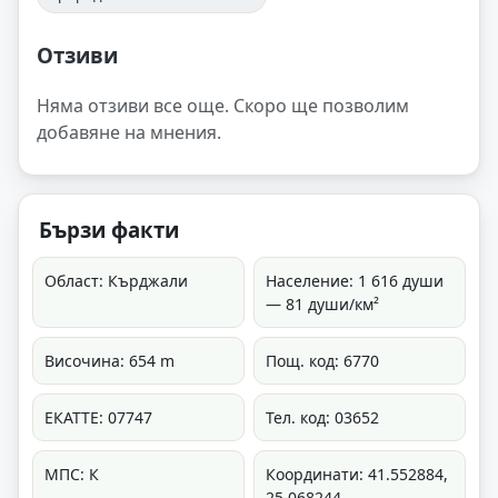
Отзиви
Няма отзиви все още. Скоро ще позволим
добавяне на мнения.
Бързи факти
Област: Кърджали
Население: 1 616 души
— 81 души/км²
Височина: 654 m
Пощ. код: 6770
ЕКАТТЕ: 07747
Тел. код: 03652
МПС: К
Координати: 41.552884,
25.068244