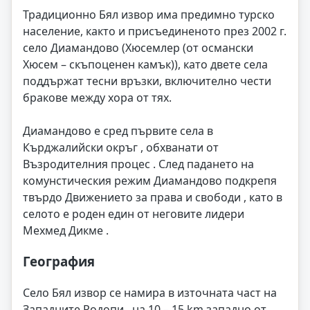
Традиционно Бял извор има предимно турско
население, както и присъединеното през 2002 г.
село Диамандово (Хюсемлер (от османски
Хюсем – скъпоценен камък)), като двете села
поддържат тесни връзки, включително чести
бракове между хора от тях.
Диамандово е сред първите села в
Кърджалийски окръг , обхванати от
Възродителния процес . След падането на
комунстическия режим Диамандово подкрепя
твърдо Движението за права и свободи , като в
селото е роден един от неговите лидери
Мехмед Дикме .
География
Село Бял извор се намира в източната част на
Западните Родопи , на 10 – 15 km западно от