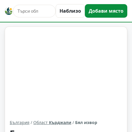
Наблизо
Добави място
Бял извор
Област: Кърджали
България
/
Област
Кърджали
/
Бял извор