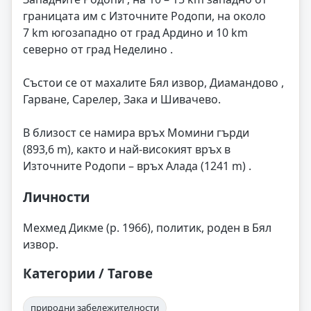
границата им с Източните Родопи, на около
7 km югозападно от град Ардино и 10 km
северно от град Неделино .
Състои се от махалите Бял извор, Диамандово ,
Гарване, Сарелер, Зака и Шивачево.
В близост се намира връх Момини гърди
(893,6 m), както и най-високият връх в
Източните Родопи – връх Алада (1241 m) .
Личности
Мехмед Дикме (р. 1966), политик, роден в Бял
извор.
Категории / Тагове
природни забележителности