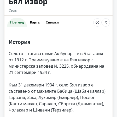
Бял извор
Село
Преглед
Карта
Снимки
История
Селото – тогава с име Ак-бунар – е в България
от 1912 г. Преименувано е на Бял извор с
министерска заповед № 3225, обнародвана на
21 септември 1934 г.
Към 31 декември 1934 г. село Бял извор е
съставено от махалите Бабица (Шабан каялар),
Гарваня, Зака, Лукомир (Емирлер), Послон
(Капти махле), Саралер, Сборска (Джами атик),
Чолаклар и Шивачи (Терзилер).