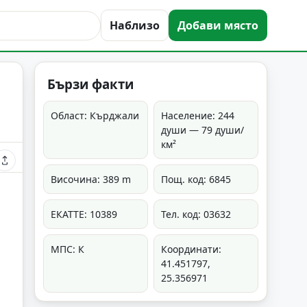
Наблизо
Добави място
Бързи факти
Област: Кърджали
Население: 244
души — 79 души/
км²
Височина: 389 m
Пощ. код: 6845
ЕКАТТЕ: 10389
Тел. код: 03632
МПС: К
Координати:
41.451797,
25.356971