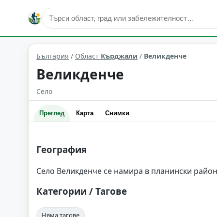
Великденче
Област: Кърджали
България
/
Област
Кърджали
/
Великденче
Великденче
Село
Преглед
Карта
Снимки
География
Село Великденче се намира в планински район
Категории / Тагове
Няма тагове