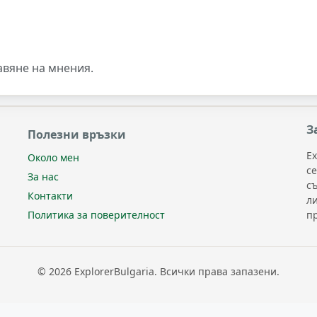
авяне на мнения.
З
Полезни връзки
Ex
Около мен
с
За нас
с
Контакти
л
п
Политика за поверителност
© 2026 ExplorerBulgaria. Всички права запазени.