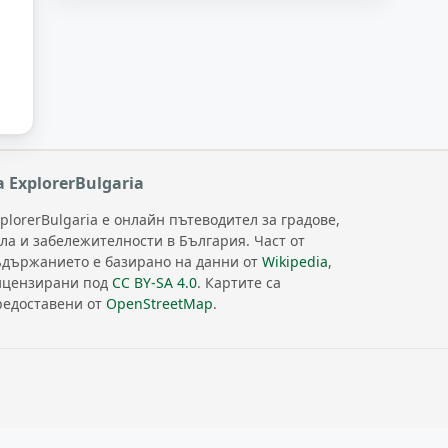
а ExplorerBulgaria
plorerBulgaria е онлайн пътеводител за градове,
ела и забележителности в България. Част от
ъдържанието е базирано на данни от
Wikipedia
,
ицензирани под
CC BY-SA 4.0
. Картите са
редоставени от
OpenStreetMap
.