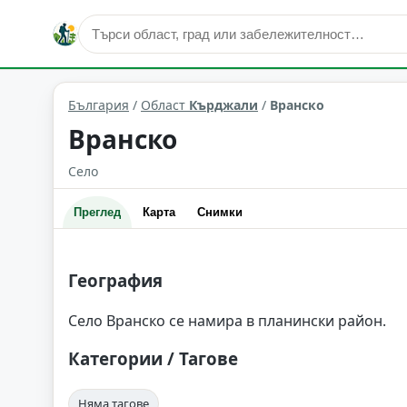
Вранско
Област: Кърджали
България
/
Област
Кърджали
/
Вранско
Вранско
Село
Преглед
Карта
Снимки
География
Село Вранско се намира в планински район.
Категории / Тагове
Няма тагове