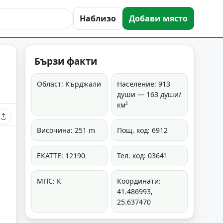
Наблизо
Добави място
Бързи факти
Област: Кърджали
Население: 913
души — 163 души/
км²
Височина: 251 m
Пощ. код: 6912
ЕКАТТЕ: 12190
Тел. код: 03641
МПС: К
Координати:
41.486993,
25.637470