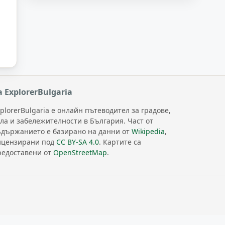
а ExplorerBulgaria
plorerBulgaria е онлайн пътеводител за градове,
ела и забележителности в България. Част от
ъдържанието е базирано на данни от
Wikipedia
,
ицензирани под
CC BY-SA 4.0
. Картите са
редоставени от
OpenStreetMap
.