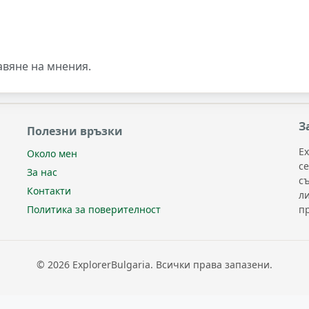
авяне на мнения.
З
Полезни връзки
Ex
Около мен
с
За нас
с
Контакти
л
п
Политика за поверителност
© 2026 ExplorerBulgaria. Всички права запазени.