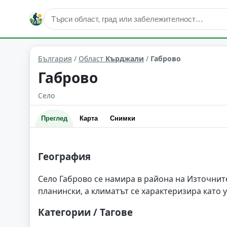
Габрово
Област: Кърджали
България
/
Област
Кърджали
/
Габрово
Габрово
Село
Преглед
Карта
Снимки
География
Село Габрово се намира в района на Източните
планински, а климатът се характеризира като
Категории / Тагове