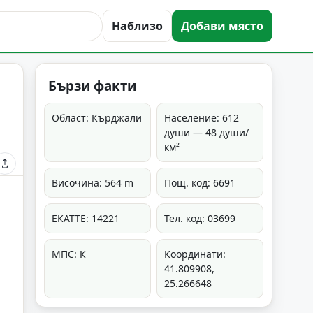
Наблизо
Добави място
Бързи факти
Област: Кърджали
Население: 612
души — 48 души/
км²
Височина: 564 m
Пощ. код: 6691
ЕКАТТЕ: 14221
Тел. код: 03699
МПС: К
Координати:
41.809908,
25.266648