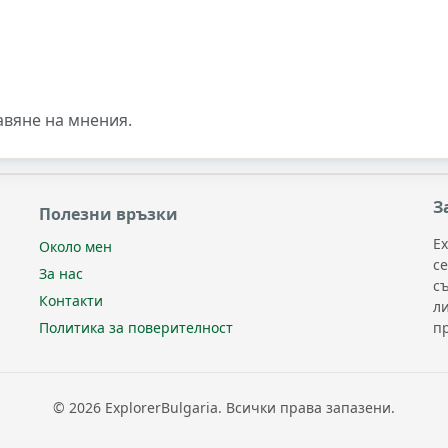
авяне на мнения.
З
Полезни връзки
Ex
Около мен
с
За нас
с
Контакти
л
п
Политика за поверителност
© 2026 ExplorerBulgaria. Всички права запазени.