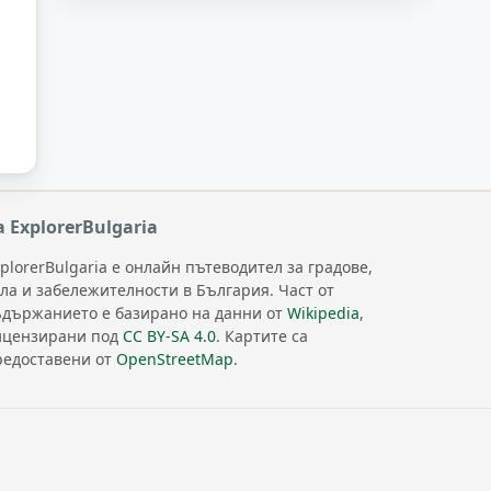
а ExplorerBulgaria
plorerBulgaria е онлайн пътеводител за градове,
ела и забележителности в България. Част от
ъдържанието е базирано на данни от
Wikipedia
,
ицензирани под
CC BY-SA 4.0
. Картите са
редоставени от
OpenStreetMap
.