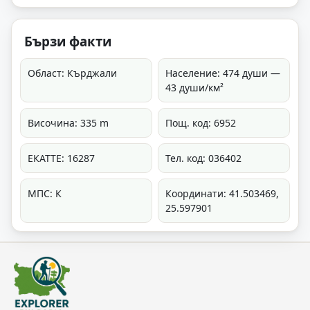
Бързи факти
Област: Кърджали
Население: 474 души —
43 души/км²
Височина: 335 m
Пощ. код: 6952
ЕКАТТЕ: 16287
Тел. код: 036402
МПС: К
Координати: 41.503469,
25.597901