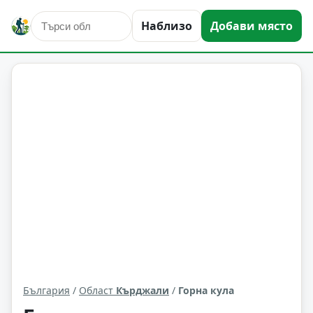
Наблизо
Добави място
Горна кула
Област: Кърджали
България
/
Област
Кърджали
/
Горна кула