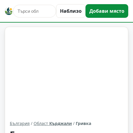
Наблизо
Добави място
Гривка
Област: Кърджали
България
/
Област
Кърджали
/
Гривка