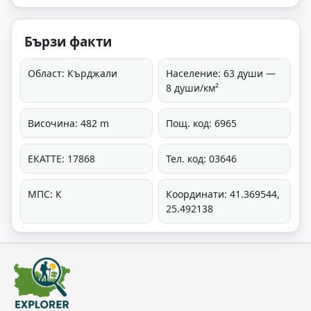
Бързи факти
Област: Кърджали
Население: 63 души —
8 души/км²
Височина: 482 m
Пощ. код: 6965
ЕКАТТЕ: 17868
Тел. код: 03646
МПС: К
Координати: 41.369544,
25.492138