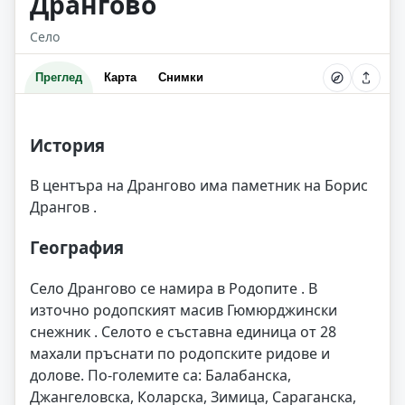
Дрангово
Село
Преглед
Карта
Снимки
История
В центъра на Дрангово има паметник на Борис
Дрангов .
География
Село Дрангово се намира в Родопите . В
източно родопският масив Гюмюрджински
снежник . Селото е съставна единица от 28
махали пръснати по родопските ридове и
долове. По-големите са: Балабанска,
Джангеловска, Коларска, Зимица, Сараганска,