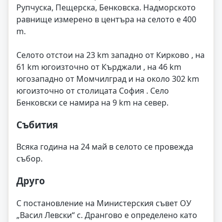
Рупчуска, Пещерска, Бенковска. Надморското
равнище измерено в центъра на селото е 400
m.
Селото отстои на 23 km западно от Кирково , на
61 km югоизточно от Кърджали , на 46 km
югозападно от Момчилград и на около 302 km
югоизточно от столицата София . Село
Бенковски се намира на 9 km на север.
Събития
Всяка година на 24 май в селото се провежда
събор.
Друго
С постановление на Министерския съвет ОУ
„Васил Левски“ с. Дрангово е определено като