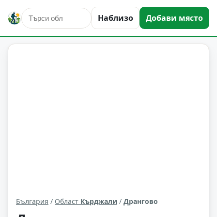
Наблизо
Добави място
Дрангово
Област: Кърджали
България
/
Област
Кърджали
/
Дрангово