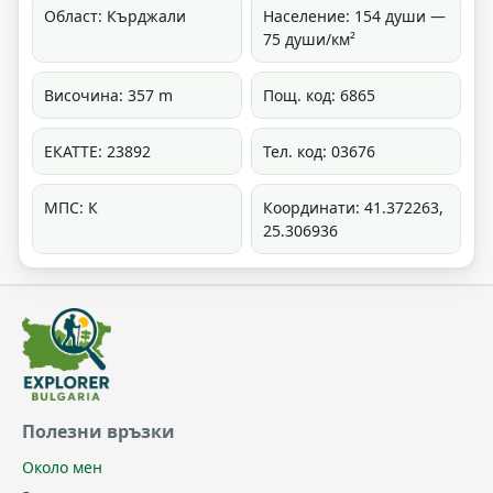
Област: Кърджали
Население: 154 души —
75 души/км²
Височина: 357 m
Пощ. код: 6865
ЕКАТТЕ: 23892
Тел. код: 03676
МПС: К
Координати: 41.372263,
25.306936
Полезни връзки
Около мен