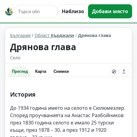
Наблизо
Добави място
Дрянова глава
Област: Кърджали
България
/
Област
Кърджали
/
Дрянова глава
Дрянова глава
Село
Преглед
Карта
Снимки
История
До 1934 година името на селото е Сюлюмезлер.
Според проучванията на Анастас Разбойников
през 1830 година селото е имало 25 турски
къщи, през 1878 – 30, а през 1912 и 1920