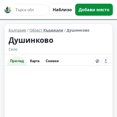
Наблизо
Добави място
Душинково
Област: Кърджали
България
/
Област
Кърджали
/
Душинково
Душинково
Село
Преглед
Карта
Снимки